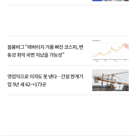
블룸버그 “레버리지 거품 빠진 코스피, 변
동성 최악 국면 지났을 가능성”
영업익으로 이자도 못 낸다…건설 한계기
업 5년 새 62→173곳