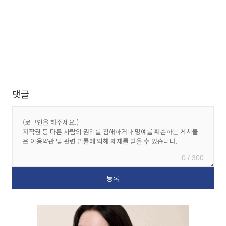
댓글
0 / 300