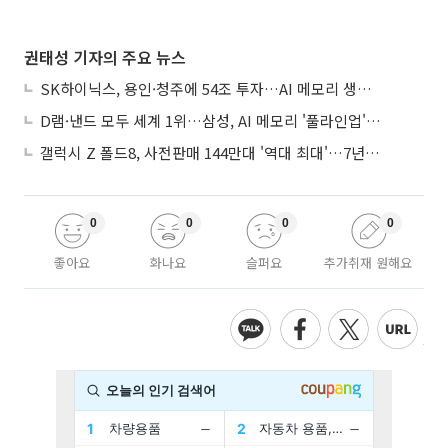
권태성 기자의 주요 뉴스
SK하이닉스, 용인·청주에 54조 투자…AI 메모리 생산기지 키운다
D램·낸드 모두 세계 1위…삼성, AI 메모리 '풀라인업'으로 승부
갤럭시 Z 폴드8, 사전판매 144만대 '역대 최대'…7년만에 갤노트10 기록 넘어
0
0
0
0
좋아요
화나요
슬퍼요
추가취재 원해요