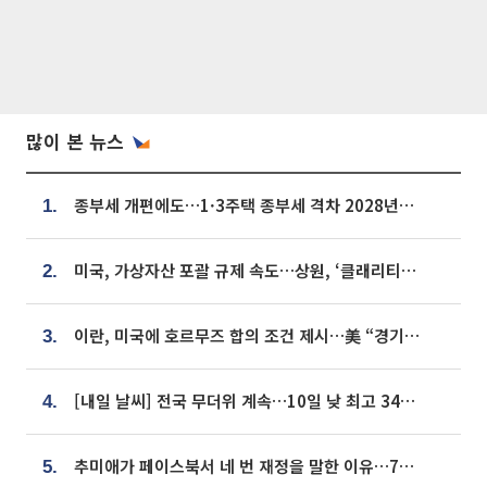
많이 본 뉴스
종부세 개편에도…1·3주택 종부세 격차 2028년부터 확대
1.
미국, 가상자산 포괄 규제 속도…상원, ‘클래리티법’ 9월 절차투표 추진
2.
이란, 미국에 호르무즈 합의 조건 제시…美 “경기 아직 안 끝나” [종합]
3.
[내일 날씨] 전국 무더위 계속…10일 낮 최고 34도 육박
4.
추미애가 페이스북서 네 번 재정을 말한 이유…7700억 추경 열쇠는 도의회에
5.