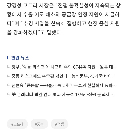
강경성 코트라 사장은 “전쟁 불확실성이 지속되는 상
황에서 수출 애로 해소와 공급망 안정 지원이 시급하
다”며 “추경 사업을 신속히 집행하고 현장 중심 지원
을 강화하겠다”고 말했다.
관련 뉴스
정부, '중동 리스크'에 나프타 수입 6744억 지원⋯원유 대체 운임 100% 보전
중동 리스크에도 수출판 넓힌다…농식품부, 45개국 바이어 불러 K-푸드+ 판로전
신현송 "중동발 근원물가 등 2차 파급효과 현실화시 통화정책 사용"
美 클래리티 법안 연내 통과 가능성 13%…상원 문턱서 제동
#코트라
#중동
#전쟁