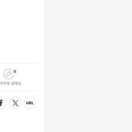
0
가취재 원해요