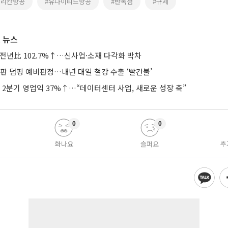
메리칸항공
#유나이티드항공
#반독점
#규제
 뉴스
 전년比 102.7%↑…신사업·소재 다각화 박차
판 덤핑 예비판정…내년 대일 철강 수출 ‘빨간불’
2분기 영업익 37%↑…“데이터센터 사업, 새로운 성장 축”
0
0
화나요
슬퍼요
추