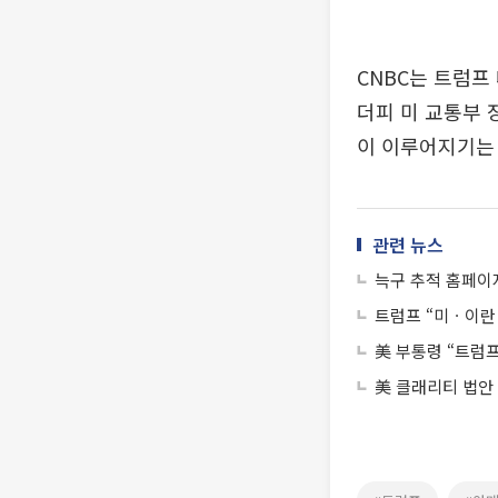
CNBC는 트럼프
더피 미 교통부 
이 이루어지기는
관련 뉴스
늑구 추적 홈페이지
트럼프 “미ㆍ이란 
美 부통령 “트럼
美 클래리티 법안