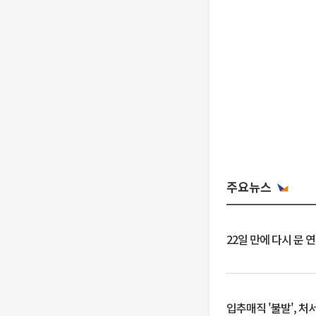
주요뉴스
22일 만에 다시 문 
입추매직 '불발', 처