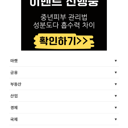
마켓
금융
부동산
산업
경제
국제