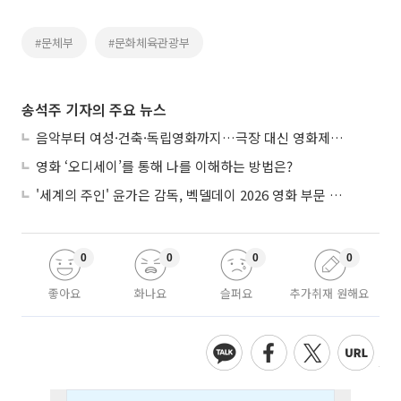
#문체부
#문화체육관광부
송석주 기자의 주요 뉴스
음악부터 여성·건축·독립영화까지…극장 대신 영화제로 즐기는 스크린 여행
영화 ‘오디세이’를 통해 나를 이해하는 방법은?
'세계의 주인' 윤가은 감독, 벡델데이 2026 영화 부문 벡델리안 감독 선정
0
0
0
0
좋아요
화나요
슬퍼요
추가취재 원해요