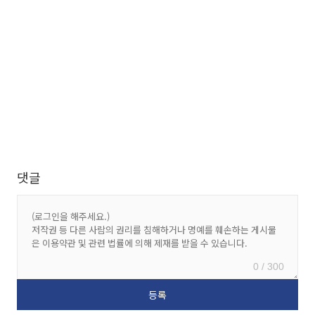
댓글
0 / 300