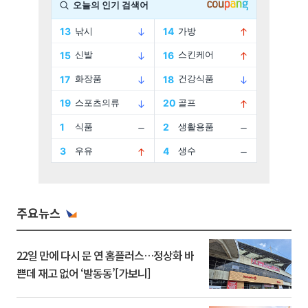
주요뉴스
22일 만에 다시 문 연 홈플러스…정상화 바
쁜데 재고 없어 ‘발동동’[가보니]