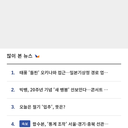
많이 본 뉴스
태풍 '돌핀' 오키나와 접근…일본기상청 경로 업데이트
1.
빅뱅, 20주년 기념 '새 뱅봉' 선보인다⋯콘서트 앞두고 팝업 개최
2.
오늘은 절기 '입추', 뜻은?
3.
합수본, '통계 조작' 서울·경기·충북 선관위 등 추가 압수수색
속보
4.