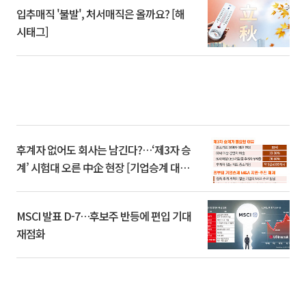
입추매직 '불발', 처서매직은 올까요? [해
시태그]
후계자 없어도 회사는 남긴다?…‘제3자 승
계’ 시험대 오른 中企 현장 [기업승계 대전
환]
MSCI 발표 D-7…후보주 반등에 편입 기대
재점화