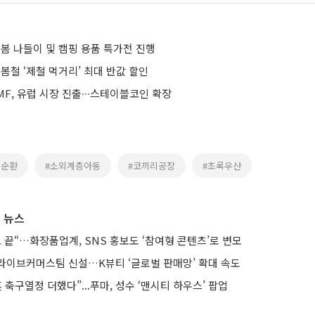
 봄 나들이 및 캠핑 용품 특가전 진행
 봄철 ‘제철 먹거리’ 최대 반값 할인
F, 유럽 시장 진출∙∙∙스테이블코인 확장
원순환
#소외계층아동
#코끼리공장
#초록우산
 뉴스
 끝“…화장품업계, SNS 홍보도 ‘참여형 콘텐츠’로 변모
라이브커머스팀 신설…K뷰티 ‘글로벌 판매망’ 확대 속도
 축구열정 더했다”...푸마, 성수 ‘맨시티 하우스’ 팝업