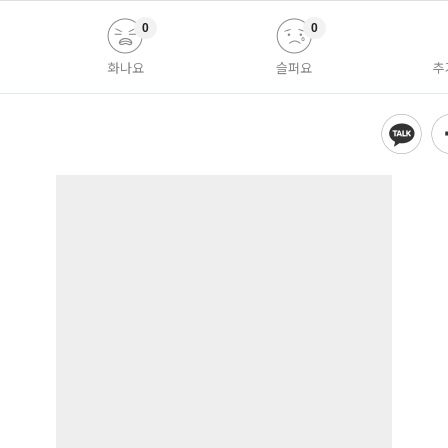
0
0
화나요
슬퍼요
추