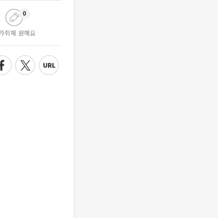
0
가취재 원해요