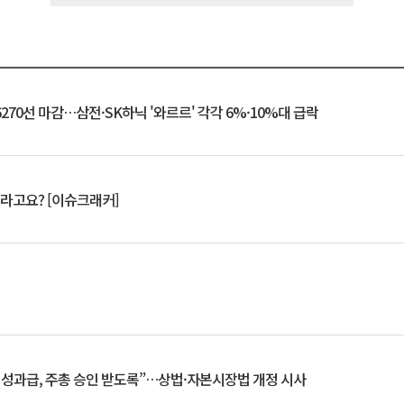
6270선 마감…삼전·SK하닉 '와르르' 각각 6%·10%대 급락
 깨라고요? [이슈크래커]
 성과급, 주총 승인 받도록”…상법·자본시장법 개정 시사