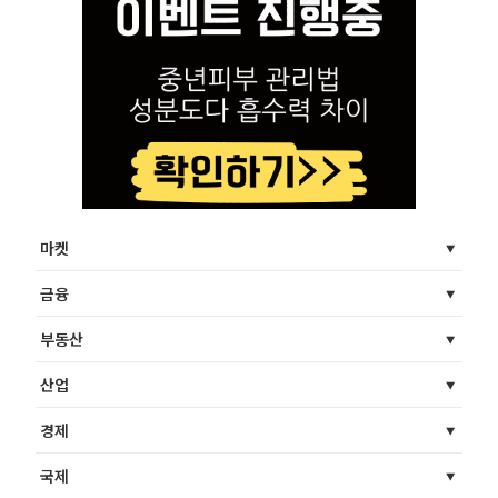
마켓
금융
부동산
산업
경제
국제