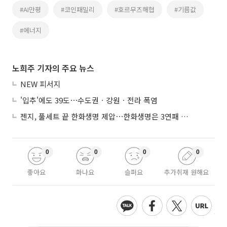
#AI만평
#코인패밀리
#호르무즈해협
#기름값
#에너지
노희주 기자의 주요 뉴스
NEW 피서지
'입추'에도 39도⋯수도권ㆍ강원ㆍ전라 폭염
젠지, 풀세트 끝 한화생명 제압⋯한화생명은 3연패 수렁
0
0
0
0
좋아요
화나요
슬퍼요
추가취재 원해요