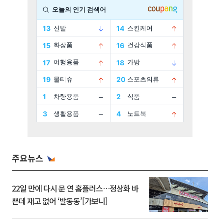
주요뉴스
22일 만에 다시 문 연 홈플러스…정상화 바
쁜데 재고 없어 ‘발동동’[가보니]