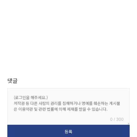
댓글
0 / 300