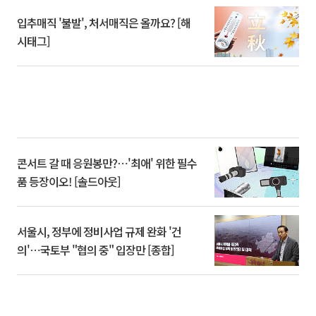
입추매직 '불발', 처서매직은 올까요? [해
시태그]
콘서트 갈 때 응원봉만?⋯'최애' 위한 필수
품 등장이오! [솔드아웃]
서울시, 정부에 정비사업 규제 완화 '건
의'⋯국토부 "협의 중" 입장만 [종합]