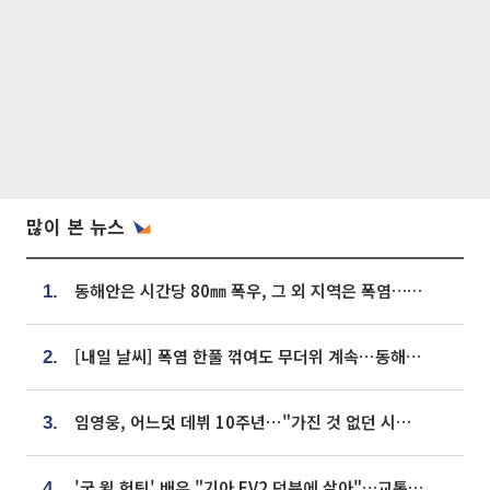
많이 본 뉴스
동해안은 시간당 80㎜ 폭우, 그 외 지역은 폭염…‘극과 극 날씨’
1.
[내일 날씨] 폭염 한풀 꺾여도 무더위 계속⋯동해안 이틀 연속 비
2.
임영웅, 어느덧 데뷔 10주년⋯"가진 것 없던 시절, 내 앞엔 20명의 팬뿐"
3.
'굿 윌 헌팅' 배우 "기아 EV2 덕분에 살아"…교통사고 후 안전성 극찬
4.