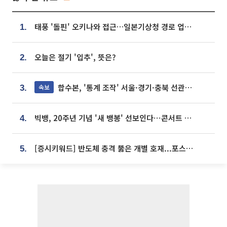
태풍 '돌핀' 오키나와 접근…일본기상청 경로 업데이트
1.
오늘은 절기 '입추', 뜻은?
2.
합수본, '통계 조작' 서울·경기·충북 선관위 등 추가 압수수색
속보
3.
빅뱅, 20주년 기념 '새 뱅봉' 선보인다⋯콘서트 앞두고 팝업 개최
4.
[증시키워드] 반도체 충격 뚫은 개별 호재...포스코퓨처엠·에코프로·한화솔루션 '눈길'
5.