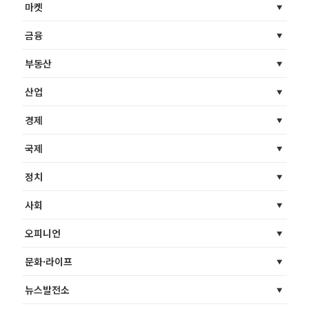
마켓
금융
부동산
산업
경제
국제
정치
사회
오피니언
문화·라이프
뉴스발전소