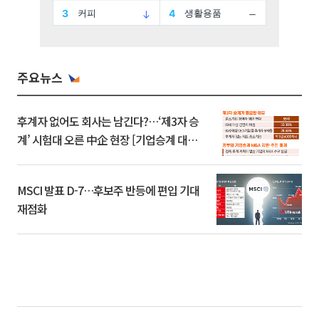
주요뉴스
후계자 없어도 회사는 남긴다?…‘제3자 승
계’ 시험대 오른 中企 현장 [기업승계 대전
환]
MSCI 발표 D-7…후보주 반등에 편입 기대
재점화