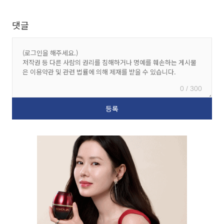
댓글
0 / 300