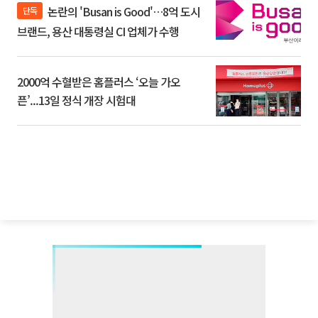
논란의 'Busan is Good'…8억 도시
단독
브랜드, 용산 대통령실 CI 업체가 수행
2000억 수혈받은 홈플러스 ‘오늘 가오
픈’...13일 정식 개장 시험대