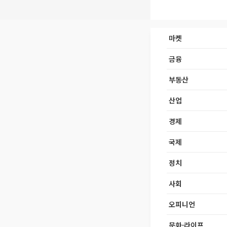
마켓
금융
부동산
산업
경제
국제
정치
사회
오피니언
문화·라이프