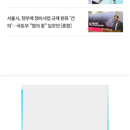
서울시, 정부에 정비사업 규제 완화 '건
의'⋯국토부 "협의 중" 입장만 [종합]