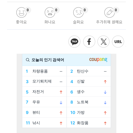
0
0
0
0
좋아요
화나요
슬퍼요
추가취재 원해요