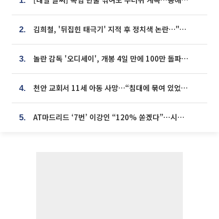
1.
김희철, '뒤집힌 태극기' 지적 후 정치색 논란…"좌우 떠나 우리나라 국기"
2.
놀란 감독 '오디세이', 개봉 4일 만에 100만 돌파⋯'왕사남' 보다 빠르다
3.
천안 교회서 11세 아동 사망…“침대에 묶여 있었다” 진술 확보
4.
AT마드리드 ‘7번’ 이강인 “120% 쏟겠다”⋯시메오네 감독 “필요한 선수”
5.