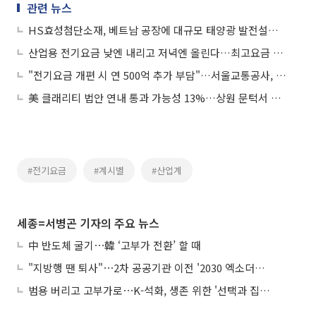
관련 뉴스
HS효성첨단소재, 베트남 공장에 대규모 태양광 발전설비 구축
산업용 전기요금 낮엔 내리고 저녁엔 올린다…최고요금 15.4원 인하
"전기요금 개편 시 연 500억 추가 부담"…서울교통공사, '철도용 전기요금제' 도입 촉구
美 클래리티 법안 연내 통과 가능성 13%…상원 문턱서 제동
#전기요금
#계시별
#산업계
세종=서병곤 기자의 주요 뉴스
中 반도체 굴기⋯韓 ‘고부가 전환’ 할 때
"지방행 땐 퇴사"⋯2차 공공기관 이전 '2030 엑소더스' 뇌관
범용 버리고 고부가로⋯K-석화, 생존 위한 '선택과 집중'