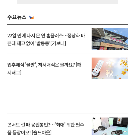
주요뉴스
22일 만에 다시 문 연 홈플러스…정상화 바
쁜데 재고 없어 ‘발동동’[가보니]
입추매직 '불발', 처서매직은 올까요? [해
시태그]
콘서트 갈 때 응원봉만?⋯'최애' 위한 필수
품 등장이오! [솔드아웃]