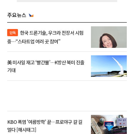
주요뉴스
한국 드론기술, 우크라 전장서 시험
단독
중…“스타트업 여러 곳 참여”
美 미사일 재고 ‘빨간불’…K방산 북미 진출
기대
KBO 폭염 '여름방학' 끝…프로야구 갈 길
멀다 [해시태그]