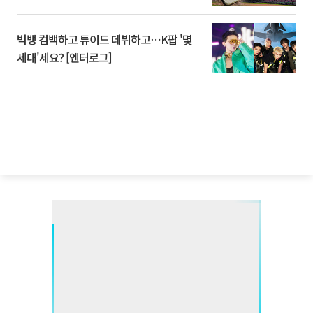
빅뱅 컴백하고 튜이드 데뷔하고⋯K팝 '몇
세대'세요? [엔터로그]