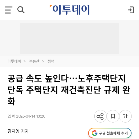
이투데이
부동산
정책
공급 속도 높인다⋯노후주택단지
단독 주택단지 재건축진단 규제 완
화
입력 2026-04-14 13:20
김지영 기자
구글 선호매체 추가