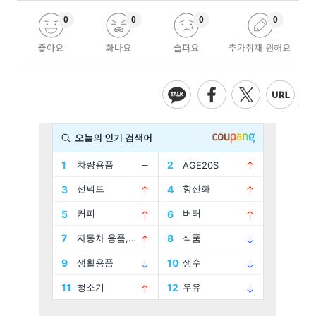
0
0
0
0
좋아요
화나요
슬퍼요
추가취재 원해요