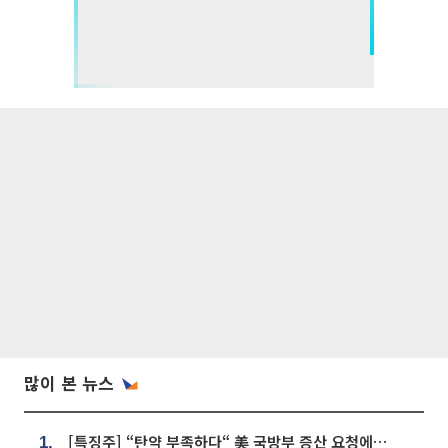
많이 본 뉴스
[특징주] “탄약 부족하다“ 美 국방부 증산 요청에⋯국내 방산주 급등세
1.