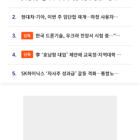
현대차·기아, 이번 주 임단협 재개…하청 사용자성 재심도 ‘변수’
2.
한국 드론기술, 우크라 전장서 시험 중…“스타트업 여러 곳 참여”
단독
3.
李 ‘호남형 대입’ 제안에 교육청·지역대학 서·논술형 입시 연계 '착수'
단독
4.
SK하이닉스 ‘자사주 성과급’ 갈등 격화…통합노조 출범 움직임
5.