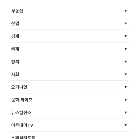
부동산
산업
경제
국제
정치
사회
오피니언
문화·라이프
뉴스발전소
이투데이TV
스페셜리포트