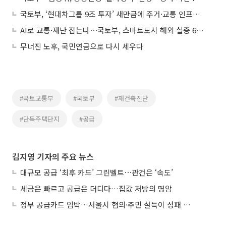
국토부, ‘현대차그룹 9조 투자’ 새만금에 주거·교통 인프라 확충
AI로 교통·재난 잡는다⋯국토부, 스마트도시 해외 실증 6건 선정
무너진 노후, 국민연금으로 다시 세우다
#국토교통부
#국토부
#재건축진단
#단독주택단지
#공급
김지영 기자의 주요 뉴스
대규모 공급 ‘최후 카드’ 그린벨트⋯관건은 ‘속도’
세금은 빠르고 공급은 더디다…집값 처방의 명암
정부 공급카드 임박…서울시 협의·주민 설득이 성패 가른다