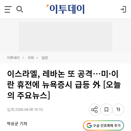
이투데이
사회
일반
이스라엘, 레바논 또 공격⋯미·이
란 휴전에 뉴욕증시 급등 外 [오늘
의 주요뉴스]
입력 2026-04-09 10:10
박상군 기자
구글 선호매체 추가