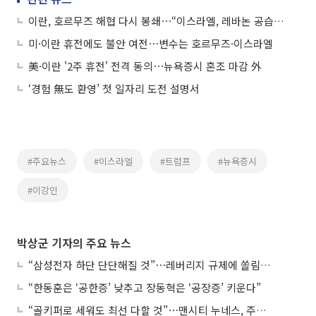
이란, 호르무즈 해협 다시 봉쇄⋯“이스라엘, 레바논 공습은 휴전 위반”
미·이란 휴전에도 불안 여전⋯변수는 호르무즈·이스라엘
美·이란 '2주 휴전' 전격 동의⋯뉴욕증시 혼조 마감 外
‘경험 無도 환영’ 첫 일자리 도전 설명서
#주요뉴스
#이스라엘
#트럼프
#뉴욕증시
#이강인
박상군 기자의 주요 뉴스
“삼성전자 하단 단단해질 것”⋯레버리지 규제에 쏠림 완화
“한동훈은 ‘공한증’ 낮추고 장동혁은 ‘공장증’ 키운다”
“골키퍼로 세워도 최선 다할 것”⋯맨시티 누네스, 주전 경쟁 각오