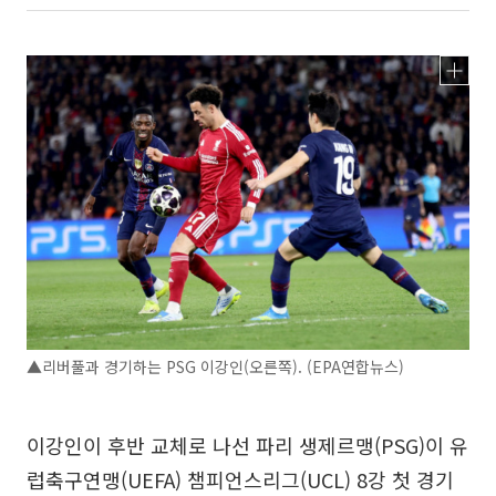
▲리버풀과 경기하는 PSG 이강인(오른쪽). (EPA연합뉴스)
이강인이 후반 교체로 나선 파리 생제르맹(PSG)이 유
럽축구연맹(UEFA) 챔피언스리그(UCL) 8강 첫 경기