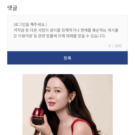
댓글
0 / 300