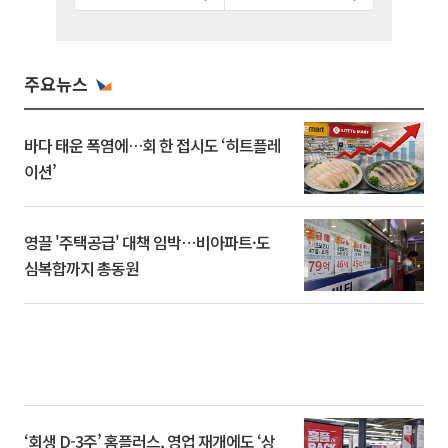
주요뉴스
바다 태운 폭염에…회 한 접시도 ‘히트플레
이션’
영끌 '주택공급' 대책 임박⋯비아파트·도
심복합까지 총동원
‘회생 D-3주’ 홈플러스, 영업 재개에도 ‘상