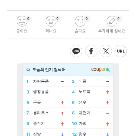
0
0
0
0
좋아요
화나요
슬퍼요
추가취재 원해요