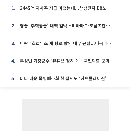
3445억 자사주 지급 마쳤는데...삼성전자 DX노조, 뒤늦은 '떼쓰기 집회'
1.
영끌 '주택공급' 대책 임박⋯비아파트·도심복합까지 총동원
2.
이란 “호르무즈 새 항로 합의 매우 근접...미국 배상 먼저”
3.
우성빈 기장군수 ‘유튜브 정치’에…국민의힘 군의원들 집단 반발
4.
바다 태운 폭염에…회 한 접시도 ‘히트플레이션’
5.