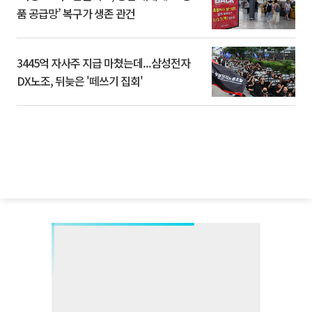
품 공급망’ 복구가 생존 관건
3445억 자사주 지급 마쳤는데...삼성전자
DX노조, 뒤늦은 '떼쓰기 집회'