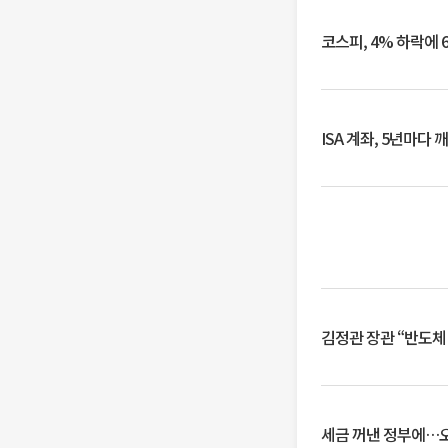
코스피, 4% 하락에 
ISA 계좌, 5년마다
김정관 장관 “반도체
세금 꺼낸 정부에…오