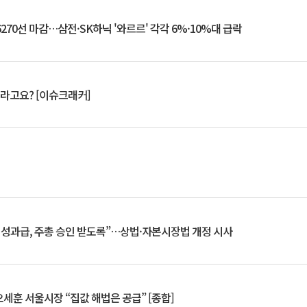
6270선 마감…삼전·SK하닉 '와르르' 각각 6%·10%대 급락
 깨라고요? [이슈크래커]
 성과급, 주총 승인 받도록”…상법·자본시장법 개정 시사
세훈 서울시장 “집값 해법은 공급” [종합]