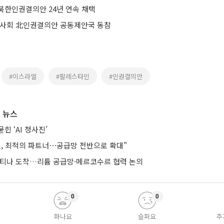
북한인권결의안 24년 연속 채택
이사회 北인권결의안 공동제안국 동참
#이스라엘
#팔레스타인
#인권결의안
 뉴스
힌 ‘AI 청사진’
헨, 최적의 파트너⋯공급망 전반으로 확대”
헨티나 도착…리튬 공급망·메르코수르 협력 논의
0
0
화나요
슬퍼요
추