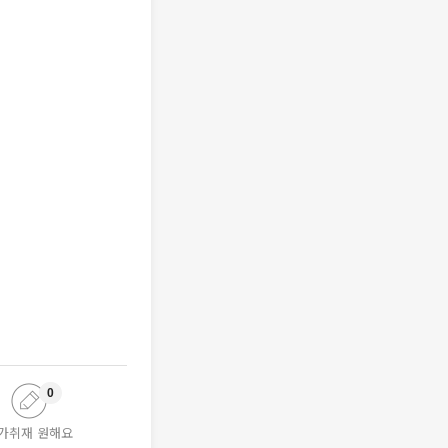
0
가취재 원해요