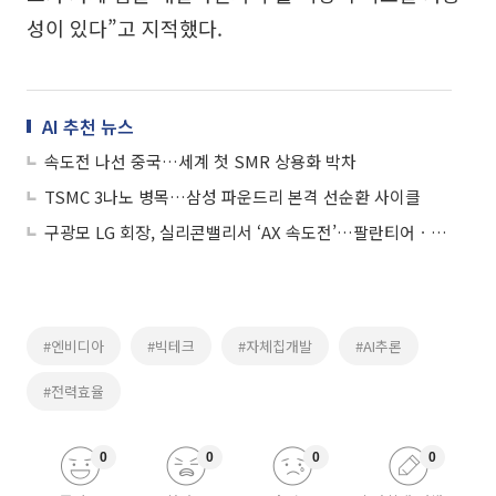
성이 있다”고 지적했다.
AI 추천 뉴스
속도전 나선 중국…세계 첫 SMR 상용화 박차
TSMC 3나노 병목…삼성 파운드리 본격 선순환 사이클
구광모 LG 회장, 실리콘밸리서 ‘AX 속도전’…팔란티어ㆍ스킬드AI 연쇄 접촉
#엔비디아
#빅테크
#자체칩개발
#AI추론
#전력효율
0
0
0
0