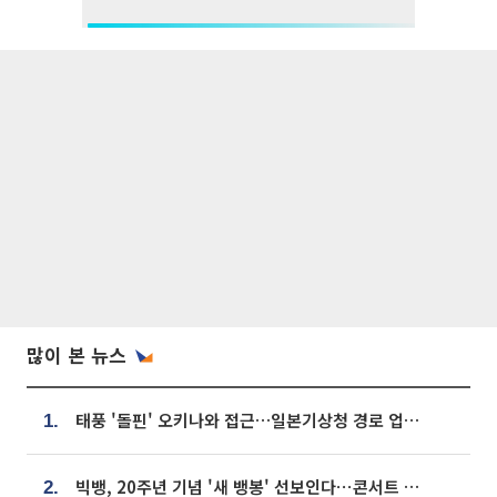
많이 본 뉴스
태풍 '돌핀' 오키나와 접근…일본기상청 경로 업데이트
1.
빅뱅, 20주년 기념 '새 뱅봉' 선보인다⋯콘서트 앞두고 팝업 개최
2.