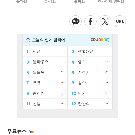
좋아요
화나요
슬퍼요
추가취재 원해요
주요뉴스