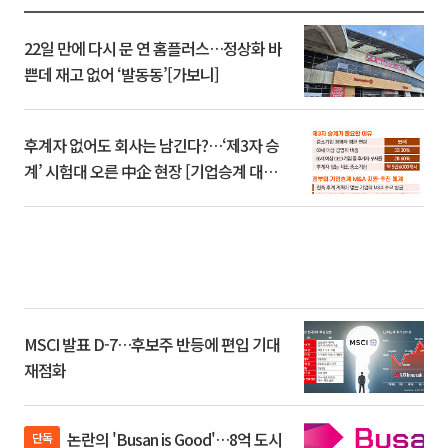
22일 만에 다시 문 연 홈플러스…정상화 바
쁜데 재고 없어 ‘발동동’[가보니]
후계자 없어도 회사는 남긴다?…‘제3자 승
계’ 시험대 오른 中企 현장 [기업승계 대전
환]
MSCI 발표 D-7…후보주 반등에 편입 기대
재점화
논란의 'Busan is Good'…8억 도시
단독