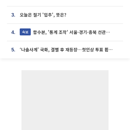
오늘은 절기 '입추', 뜻은?
3.
합수본, '통계 조작' 서울·경기·충북 선관위 등 추가 압수수색
속보
4.
‘나솔사계’ 국화, 결별 후 재등장⋯첫인상 투표 휩쓸고 ‘인기녀’ 등극
5.