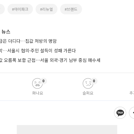
발
#아이파크
#리뉴얼
#브랜드
 뉴스
급은 더디다…집값 처방의 명암
박…서울시 협의·주민 설득이 성패 가른다
값 오름폭 보합 근접⋯서울 외곽·경기 남부 중심 매수세
0
0
화나요
슬퍼요
추