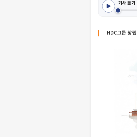
기사 듣기
HDC그룹 창