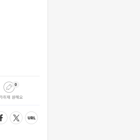
0
가취재 원해요