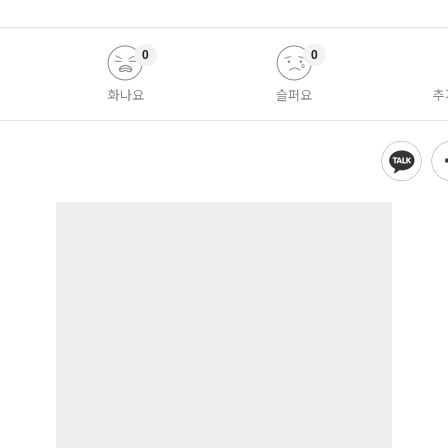
0
0
화나요
슬퍼요
추