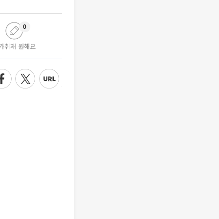
0
가취재 원해요