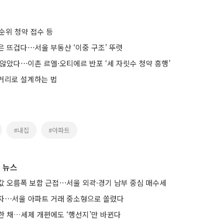
1순위 청약 접수 등
은 뜨겁다⋯서울 부동산 ‘이중 구조’ 뚜렷
않았다⋯이촌 르엘·오티에르 반포 ‘세 자릿수 청약 흥행’
거리로 설계하는 법
#내집
#아파트
 뉴스
값 오름폭 보합 근접⋯서울 외곽·경기 남부 중심 매수세
자⋯서울 아파트 거래 중소형으로 쏠렸다
한 채…세제 개편에도 ‘행선지’만 바뀐다