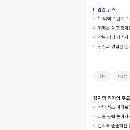
관련 뉴스
‘오티에르 반포’ 
매매는 식고 청약
강북·강남 가리지 
관심과 경험을 일
#청약
#당첨
김지영 기자의 주요
강남·서초 아파트
대출 문턱 높아지
갈수록 똘똘해진 