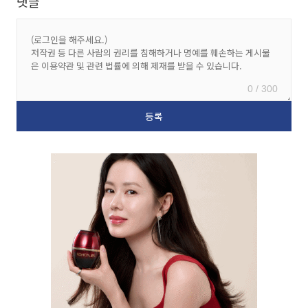
댓글
0 / 300