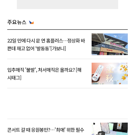
주요뉴스
22일 만에 다시 문 연 홈플러스…정상화 바
쁜데 재고 없어 ‘발동동’[가보니]
입추매직 '불발', 처서매직은 올까요? [해
시태그]
콘서트 갈 때 응원봉만?⋯'최애' 위한 필수