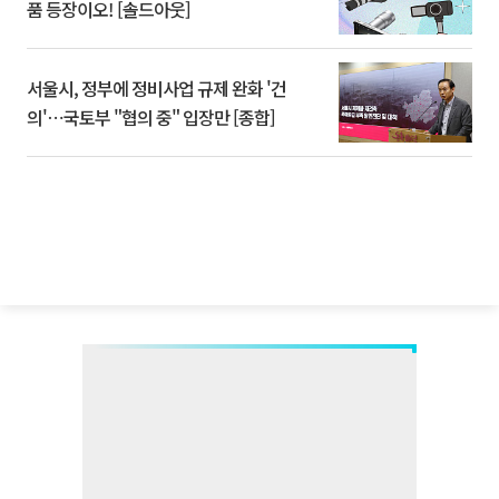
품 등장이오! [솔드아웃]
서울시, 정부에 정비사업 규제 완화 '건
의'⋯국토부 "협의 중" 입장만 [종합]