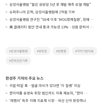
삼성서울병원 “젊은 유방암 5년 후 재발 예측 모델 개발”
슈퍼주니어 은혁, 삼성서울병원에 1억원 기부
삼성서울병원 연구진 “50세 이후 ‘MOG항체질환’, 장애 위험 3배”
美 클래리티 법안 연내 통과 가능성 13%…상원 문턱서 제동
#삼성서울병원
#유방암
#암병원
#가치기반의료
#전자건강기록
한성주 기자의 주요 뉴스
귀밑·턱밑 혹…얼굴 마비가 있다면 ‘이 질병’ 의심
한미약품 송영숙 회장 법인카드 의혹 제보자, “한미 잘 되기 바라는 마음”
‘레켐비’ 독주 치매 치료제 시장…국산 신약 등장하나