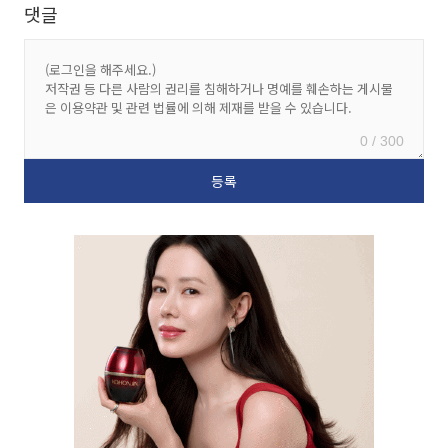
댓글
0 / 300