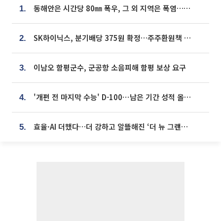
동해안은 시간당 80㎜ 폭우, 그 외 지역은 폭염…‘극과 극 날씨’
1.
SK하이닉스, 분기배당 375원 확정…주주환원책 9월로 앞당겨 발표
2.
이남오 함평군수, 군공항 소음피해 함평 보상 요구
3.
'개편 전 마지막 수능' D-100⋯남은 기간 성적 올릴 전략은
4.
효율·AI 더했다…더 강하고 알뜰해진 ‘더 뉴 그랜저 하이브리드’ [ET의 모빌리티]
5.