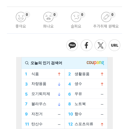
0
0
0
0
좋아요
화나요
슬퍼요
추가취재 원해요