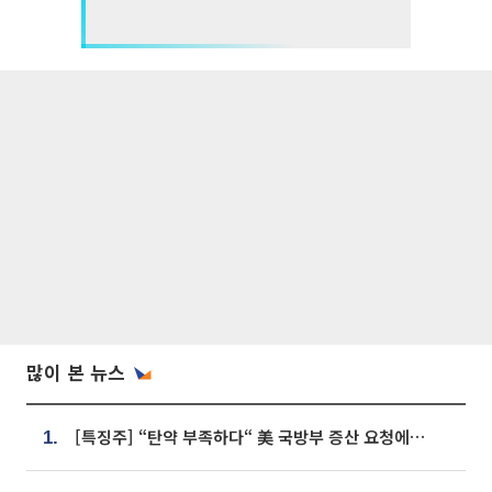
많이 본 뉴스
[특징주] “탄약 부족하다“ 美 국방부 증산 요청에⋯국내 방산주 급등세
1.