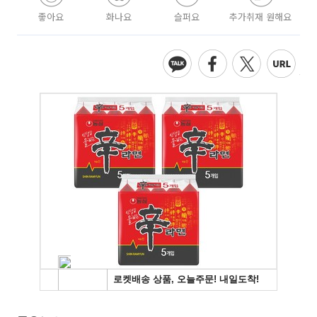
좋아요
화나요
슬퍼요
추가취재 원해요