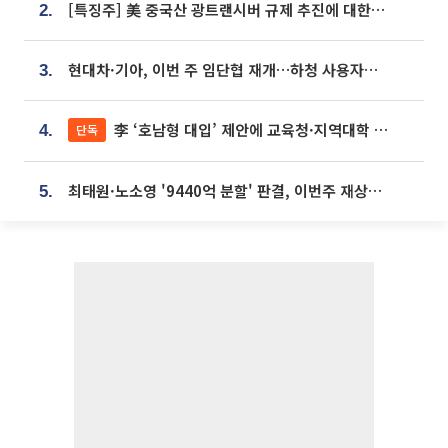
[특징주] 美 중국산 광트랜시버 규제 추진에 대한광통신 등 광통신株 강세
2.
현대차·기아, 이번 주 임단협 재개…하청 사용자성 재심도 ‘변수’
3.
李 ‘호남형 대입’ 제안에 교육청·지역대학 서·논술형 입시 연계 '착수'
단독
4.
최태원·노소영 '9440억 분할' 판결, 이번주 재상고 여부 주목
5.