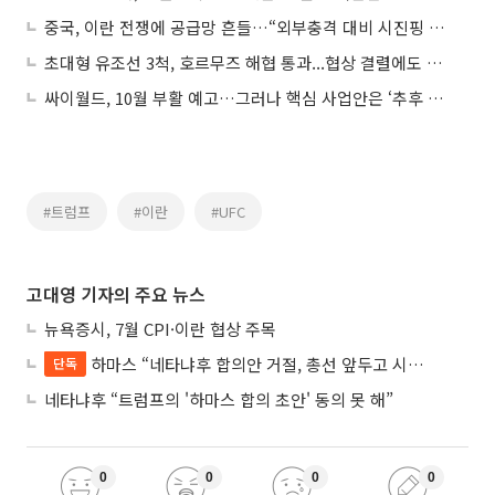
중국, 이란 전쟁에 공급망 흔들…“외부충격 대비 시진핑 노력 한계”
초대형 유조선 3척, 호르무즈 해협 통과...협상 결렬에도 개방 기대감 커져
싸이월드, 10월 부활 예고…그러나 핵심 사업안은 ‘추후 공개’
#트럼프
#이란
#UFC
고대영 기자의 주요 뉴스
뉴욕증시, 7월 CPI·이란 협상 주목
하마스 “네타냐후 합의안 거절, 총선 앞두고 시간 끌기”
단독
네타냐후 “트럼프의 '하마스 합의 초안' 동의 못 해”
0
0
0
0