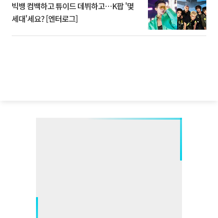
빅뱅 컴백하고 튜이드 데뷔하고⋯K팝 '몇
세대'세요? [엔터로그]