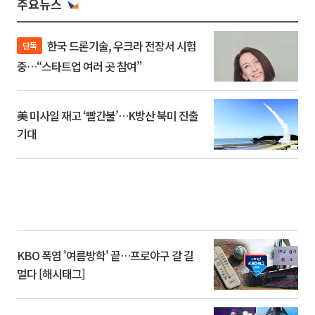
주요뉴스
한국 드론기술, 우크라 전장서 시험
단독
중…“스타트업 여러 곳 참여”
美 미사일 재고 ‘빨간불’…K방산 북미 진출
기대
KBO 폭염 '여름방학' 끝…프로야구 갈 길
멀다 [해시태그]