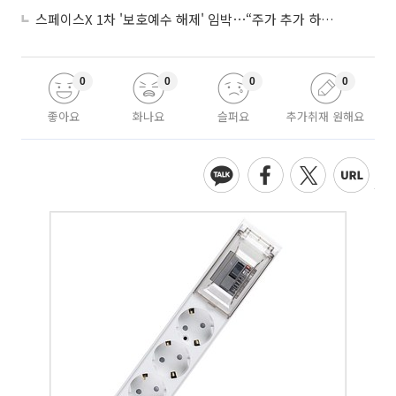
스페이스X 1차 '보호예수 해제' 임박⋯“주가 추가 하락 가능성”
0
0
0
0
좋아요
화나요
슬퍼요
추가취재 원해요