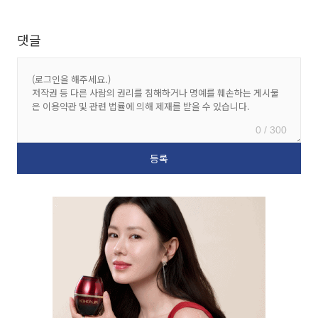
댓글
0 / 300