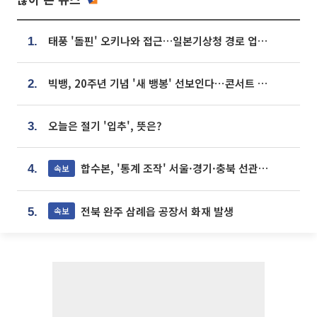
태풍 '돌핀' 오키나와 접근…일본기상청 경로 업데이트
1.
빅뱅, 20주년 기념 '새 뱅봉' 선보인다⋯콘서트 앞두고 팝업 개최
2.
오늘은 절기 '입추', 뜻은?
3.
합수본, '통계 조작' 서울·경기·충북 선관위 등 추가 압수수색
속보
4.
전북 완주 삼례읍 공장서 화재 발생
속보
5.