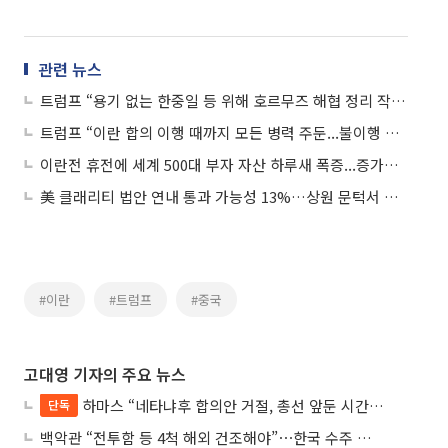
관련 뉴스
트럼프 “용기 없는 한중일 등 위해 호르무즈 해협 정리 작업 중”
트럼프 “이란 합의 이행 때까지 모든 병력 주둔...불이행 시 사격”
이란전 휴전에 세계 500대 부자 자산 하루새 폭증...증가폭 역대 2위
美 클래리티 법안 연내 통과 가능성 13%…상원 문턱서 제동
#이란
#트럼프
#중국
고대영 기자의 주요 뉴스
하마스 “네타냐후 합의안 거절, 총선 앞둔 시간 끌기”
단독
백악관 “전투함 등 4척 해외 건조해야”⋯한국 수주 기대