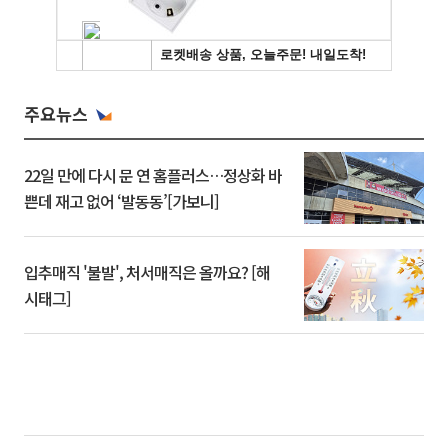
주요뉴스
22일 만에 다시 문 연 홈플러스…정상화 바
쁜데 재고 없어 ‘발동동’[가보니]
입추매직 '불발', 처서매직은 올까요? [해
시태그]