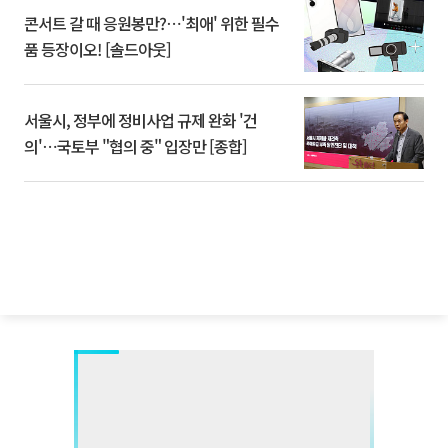
콘서트 갈 때 응원봉만?⋯'최애' 위한 필수
품 등장이오! [솔드아웃]
서울시, 정부에 정비사업 규제 완화 '건
의'⋯국토부 "협의 중" 입장만 [종합]