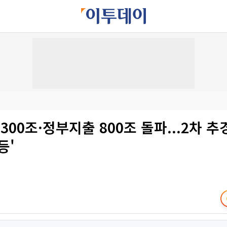
300조·정부지출 800조 돌파...2차 
등'