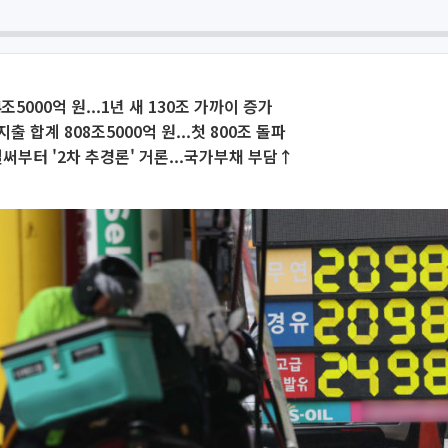
조5000억 원...1년 새 130조 가까이 증가
 합계 808조5000억 원...첫 800조 돌파
벌써부터 '2차 추경론' 거론...국가부채 부담↑