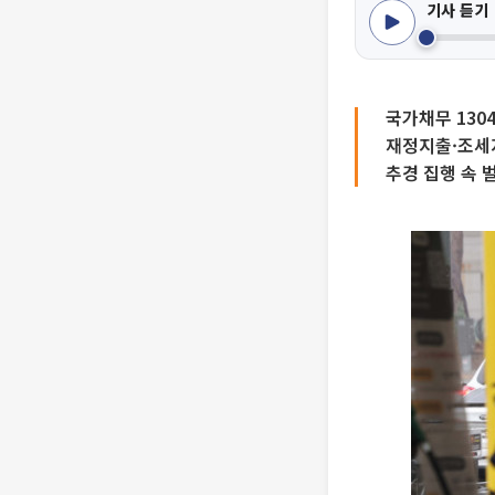
기사 듣기
국가채무 1304
재정지출·조세지출
추경 집행 속 