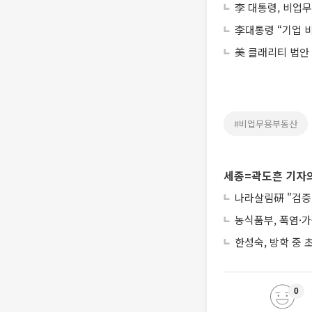
李 대통령, 비업
李대통령 “기업 
美 클래리티 법안
#비업무용부동산
세종=곽도흔 기자의
나라살림硏 "검증 
농식품부, 폭염·
한성숙, 방학 중
0