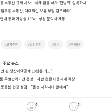
무용 부동산 규제 시사⋯세제·금융·허가 '전방위' 압박하나
비업무용 부동산, 대대적인 보유 부담 검토하라”
 연내 통과 가능성 13%…상원 문턱서 제동
#고가주택
#법인명의
#탈세
#국세청
 주요 뉴스
안 된 생산세액공제 10년은 과도"
가뭄 특별관리기간 운영…차관 총괄 대응체계 격상
 초등돌봄 현장 점검…"돌봄 사각지대 없애야"
0
0