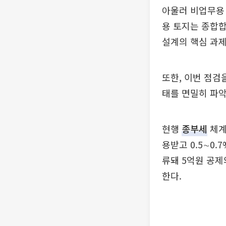
아울러 비업무용 
용 토지는 종합합
설계의 핵심 과제
또한, 이번 점검
태를 면밀히 파
현행
종부세
체계
용받고 0.5∼0
류돼 5억원 공제
한다.