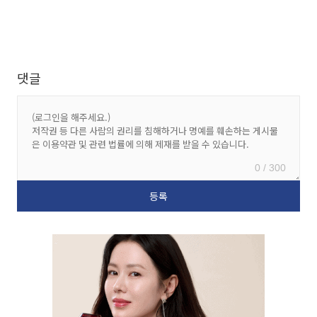
댓글
0 / 300