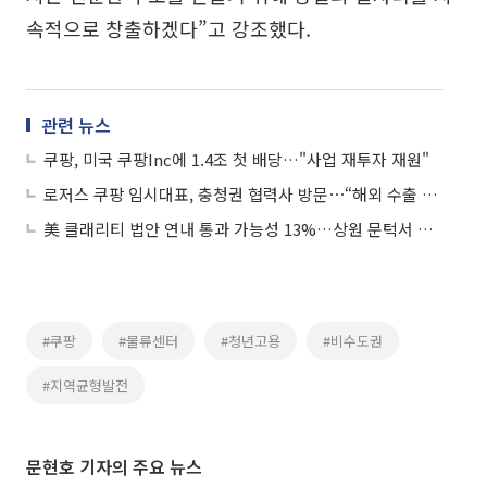
속적으로 창출하겠다”고 강조했다.
관련 뉴스
쿠팡, 미국 쿠팡Inc에 1.4조 첫 배당…"사업 재투자 재원"
로저스 쿠팡 임시대표, 충청권 협력사 방문⋯“해외 수출 확대 검토”
美 클래리티 법안 연내 통과 가능성 13%…상원 문턱서 제동
#쿠팡
#물류센터
#청년고용
#비수도권
#지역균형발전
문현호 기자의 주요 뉴스