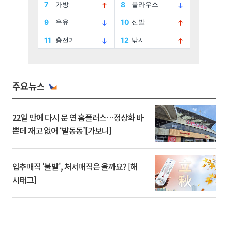
주요뉴스
22일 만에 다시 문 연 홈플러스…정상화 바
쁜데 재고 없어 ‘발동동’[가보니]
입추매직 '불발', 처서매직은 올까요? [해
시태그]