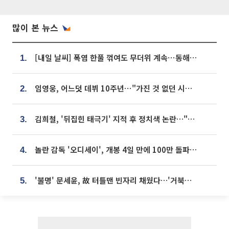
많이 본 뉴스
[내일 날씨] 폭염 한풀 꺾여도 무더위 계속⋯동해안 이틀 연속 비
1.
임영웅, 어느덧 데뷔 10주년⋯"가진 것 없던 시절, 내 앞엔 20명의 팬뿐"
2.
김희철, '뒤집힌 태극기' 지적 후 정치색 논란…"좌우 떠나 우리나라 국기"
3.
놀란 감독 '오디세이', 개봉 4일 만에 100만 돌파⋯'왕사남' 보다 빠르다
4.
'불명' 문세윤, 故 터틀맨 빈자리 채웠다…'거북이' 눈물의 최종 우승
5.