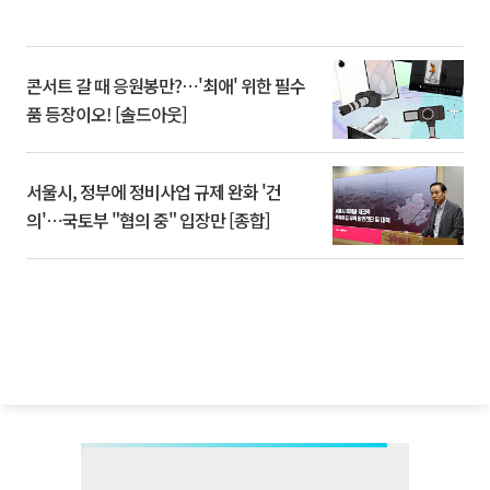
콘서트 갈 때 응원봉만?⋯'최애' 위한 필수
품 등장이오! [솔드아웃]
서울시, 정부에 정비사업 규제 완화 '건
의'⋯국토부 "협의 중" 입장만 [종합]