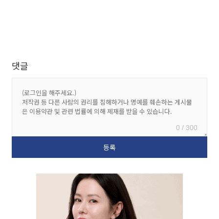
댓글
0 / 300