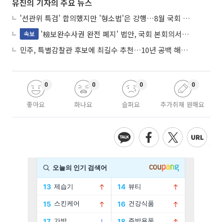
유진의 기자의 주요 뉴스
'선관위 특검' 합의했지만 '형소법'은 강행…8월 국회 '입법 2차전' 예고
'檢보완수사권 완전 폐지' 법안, 국회 본회의서 민주당 주도 통과
속보
민주, 특별감찰관 후보에 최길수 추천…10년 공백 해소 속도
0
0
0
0
좋아요
화나요
슬퍼요
추가취재 원해요