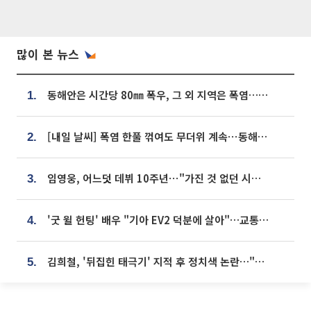
많이 본 뉴스
동해안은 시간당 80㎜ 폭우, 그 외 지역은 폭염…‘극과 극 날씨’
1.
[내일 날씨] 폭염 한풀 꺾여도 무더위 계속⋯동해안 이틀 연속 비
2.
임영웅, 어느덧 데뷔 10주년⋯"가진 것 없던 시절, 내 앞엔 20명의 팬뿐"
3.
'굿 윌 헌팅' 배우 "기아 EV2 덕분에 살아"…교통사고 후 안전성 극찬
4.
김희철, '뒤집힌 태극기' 지적 후 정치색 논란…"좌우 떠나 우리나라 국기"
5.