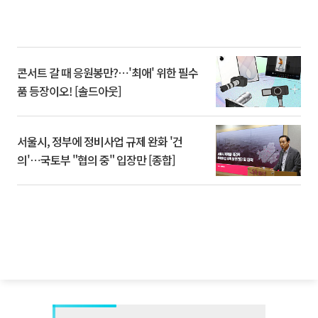
콘서트 갈 때 응원봉만?⋯'최애' 위한 필수
품 등장이오! [솔드아웃]
서울시, 정부에 정비사업 규제 완화 '건
의'⋯국토부 "협의 중" 입장만 [종합]