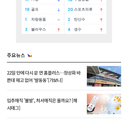
주요뉴스
22일 만에 다시 문 연 홈플러스…정상화 바
쁜데 재고 없어 ‘발동동’[가보니]
입추매직 '불발', 처서매직은 올까요? [해
시태그]