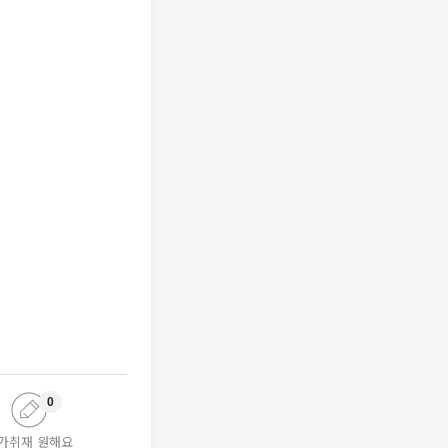
0
가취재 원해요