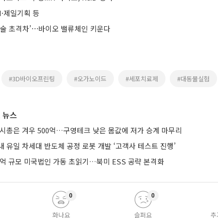
I·제일기획 등
기술 초격차’⋯바이오 밸류체인 키운다
#3D바이오프린팅
#오가노이드
#세포치료제
#대동물실험
 뉴스
 시총은 겨우 500억…구영테크 낮은 몸값에 저가 승계 마무리
 유일 차세대 반도체 공정 로봇 개발 ‘고객사 테스트 진행’
0억 규모 미국법인 가동 초읽기…북미 ESS 공략 본격화
0
0
화나요
슬퍼요
추