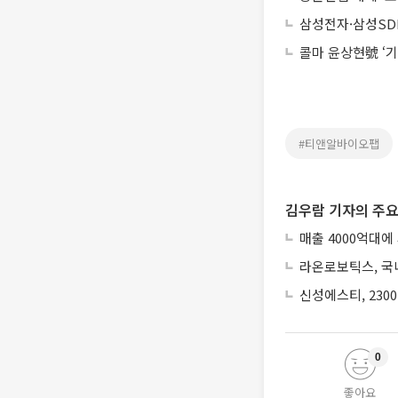
삼성전자·삼성SD
콜마 윤상현號 ‘
#티앤알바이오팹
김우람 기자의 주요
매출 4000억대에
라온로보틱스, 국내
신성에스티, 230
0
좋아요