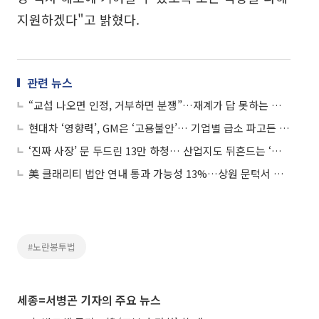
지원하겠다"고 밝혔다.
관련 뉴스
“교섭 나오면 인정, 거부하면 분쟁”…재계가 답 못하는 이유
현대차 ‘영향력’, GM은 ‘고용불안’… 기업별 급소 파고든 ‘노란봉투’ 공세
‘진짜 사장’ 문 두드린 13만 하청… 산업지도 뒤흔드는 ‘원청 교섭 쓰나미’
美 클래리티 법안 연내 통과 가능성 13%…상원 문턱서 제동
#노란봉투법
세종=서병곤 기자의 주요 뉴스