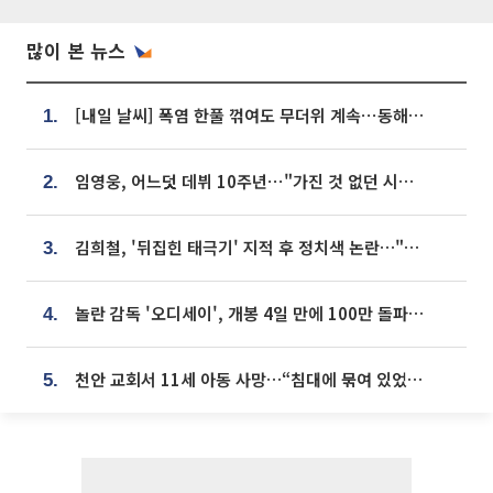
많이 본 뉴스
[내일 날씨] 폭염 한풀 꺾여도 무더위 계속⋯동해안 이틀 연속 비
1.
임영웅, 어느덧 데뷔 10주년⋯"가진 것 없던 시절, 내 앞엔 20명의 팬뿐"
2.
김희철, '뒤집힌 태극기' 지적 후 정치색 논란…"좌우 떠나 우리나라 국기"
3.
놀란 감독 '오디세이', 개봉 4일 만에 100만 돌파⋯'왕사남' 보다 빠르다
4.
천안 교회서 11세 아동 사망…“침대에 묶여 있었다” 진술 확보
5.