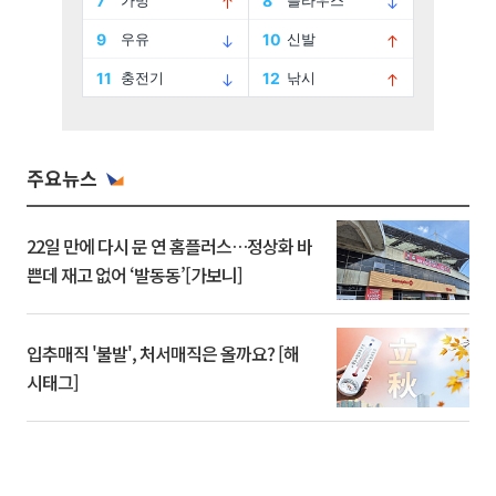
주요뉴스
22일 만에 다시 문 연 홈플러스…정상화 바
쁜데 재고 없어 ‘발동동’[가보니]
입추매직 '불발', 처서매직은 올까요? [해
시태그]