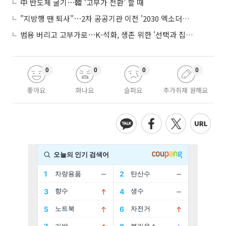
中 반도체 굴기⋯韓 ‘고부가 전환’ 할 때
"지방행 땐 퇴사"⋯2차 공공기관 이전 '2030 엑소더스' 뇌관
범용 버리고 고부가로⋯K-석화, 생존 위한 '선택과 집중'
0
0
0
0
좋아요
화나요
슬퍼요
추가취재 원해요