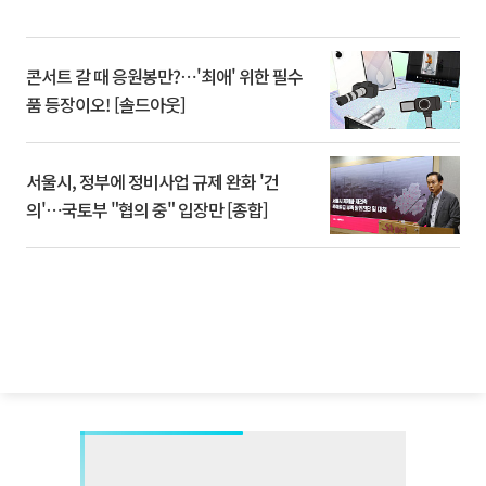
콘서트 갈 때 응원봉만?⋯'최애' 위한 필수
품 등장이오! [솔드아웃]
서울시, 정부에 정비사업 규제 완화 '건
의'⋯국토부 "협의 중" 입장만 [종합]