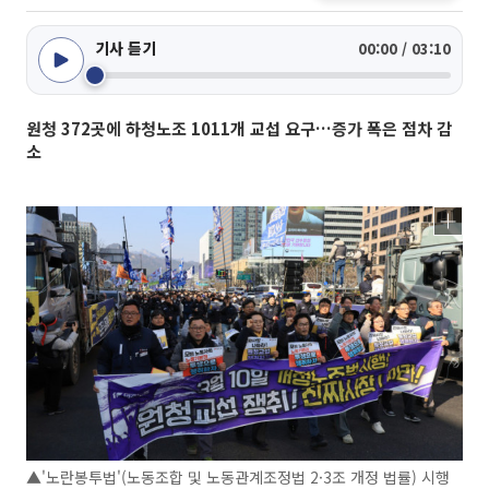
기사 듣기
00:00 / 03:10
원청 372곳에 하청노조 1011개 교섭 요구…증가 폭은 점차 감
소
▲'노란봉투법'(노동조합 및 노동관계조정법 2·3조 개정 법률) 시행