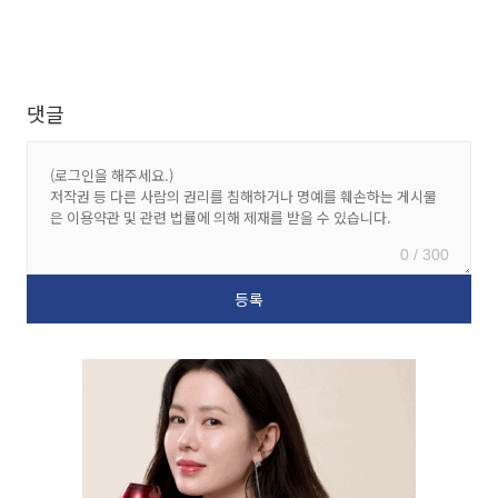
댓글
0 / 300