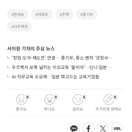
#한성숙
#아파트
#주택
#중기부
#다주택자
서이원 기자의 주요 뉴스
‘창업-도약-재도전’ 연결… 중기부, 중소·벤처 ‘성장사다리’ 짓는다
우즈벡서 보폭 넓히는 비상교육 ‘올비아’…인니·일본 진출 타진
AI·직무교육 수요에…일본 파고드는 교육기업들
0
0
0
0
좋아요
화나요
슬퍼요
추가취재 원해요