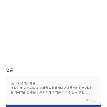
댓글
0 / 300