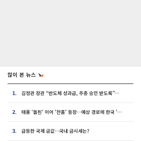
많이 본 뉴스
김정관 장관 “반도체 성과급, 주총 승인 받도록”…상법·자본시장법 개정 시사
1.
태풍 '돌핀' 이어 '찬홈' 등장…예상 경로에 한국 '한숨'
2.
급등한 국제 금값…국내 금시세는?
3.