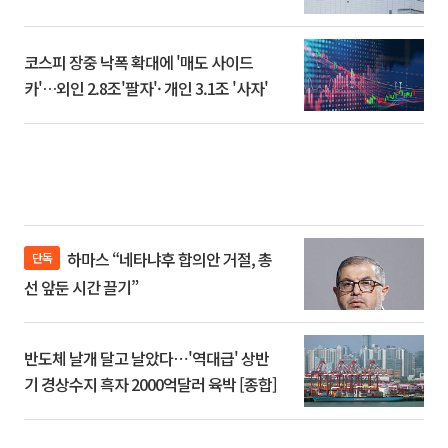
코스피 장중 낙폭 확대에 '매도 사이드
카'…외인 2.8조'팔자'· 개인 3.1조 '사자'
하마스 “네타냐후 합의안 거절, 총
단독
선 앞둔 시간 끌기”
반도체 날개 달고 날았다⋯'역대급' 상반
기 경상수지 흑자 2000억달러 육박 [종합]