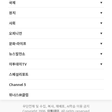
국제
정치
사회
오피니언
문화·라이프
뉴스발전소
이투데이TV
스페셜리포트
Channel 5
위너스IR클럽
무단전재 및 수집, 복사, 재배포, AI학습 이용 금지
Copyright 2006.
이투데이
. All rights reserved