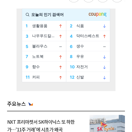
주요뉴스
NXT 프리마켓서 SK하이닉스 또 하한
가⋯‘11주 거래’에 시초가 왜곡