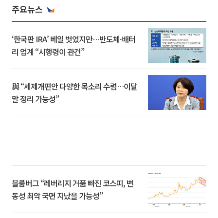
주요뉴스
‘한국판 IRA’ 베일 벗었지만…반도체·배터
리 업계 “시행령이 관건”
與 “세제개편안 다양한 목소리 수렴…이달
말 정리 가능성”
블룸버그 “레버리지 거품 빠진 코스피, 변
동성 최악 국면 지났을 가능성”