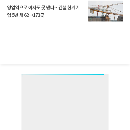
영업익으로 이자도 못 낸다…건설 한계기
업 5년 새 62→173곳