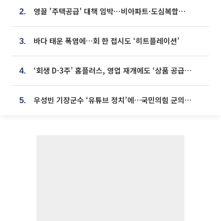
영끌 '주택공급' 대책 임박⋯비아파트·도심복합까지 총동원
2.
바다 태운 폭염에…회 한 접시도 ‘히트플레이션’
3.
‘회생 D-3주’ 홈플러스, 영업 재개에도 ‘상품 공급망’ 복구가 생존 관건
4.
우성빈 기장군수 ‘유튜브 정치’에…국민의힘 군의원들 집단 반발
5.