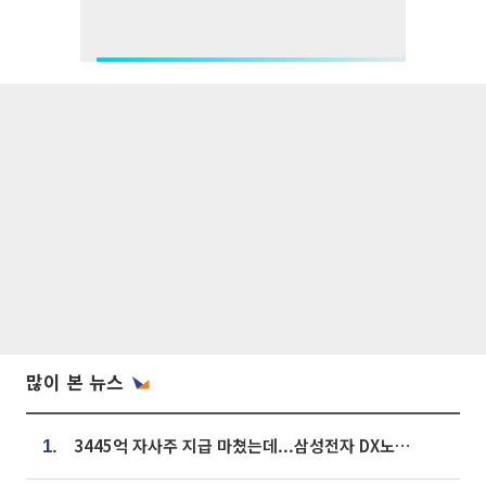
많이 본 뉴스
3445억 자사주 지급 마쳤는데...삼성전자 DX노조, 뒤늦은 '떼쓰기 집회'
1.