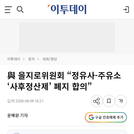
이투데이
정치
국회/정당
與 을지로위원회 “정유사-주유소
‘사후정산제’ 폐지 합의”
입력 2026-04-09 16:21
윤혜원 기자
구글 선호매체 추가