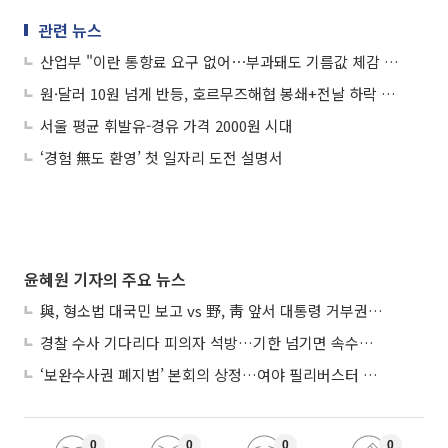
관련 뉴스
산업부 "이란 통항료 요구 없어⋯부과돼도 기름값 체감 인상 0.5%"
원·달러 10원 넘게 반등, 호르무즈해협 봉쇄+전날 하락 과도 인식
서울 평균 휘발유-경유 가격 2000원 시대
‘경험 無도 환영’ 첫 일자리 도전 설명서
윤혜원 기자의 주요 뉴스
與, 형소법 대국민 보고 vs 野, 靑 앞서 대통령 거부권 촉구
경찰 수사 기다리다 피의자 석방…기한 넘기면 속수무책
‘보완수사권 폐지법’ 본회의 상정…여야 필리버스터 대치
0
0
0
0