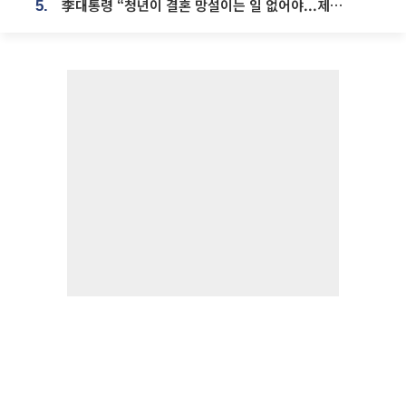
李대통령 “청년이 결혼 망설이는 일 없어야...제도상 불이익 조사”
5.