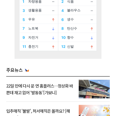
주요뉴스
22일 만에 다시 문 연 홈플러스…정상화 바
쁜데 재고 없어 ‘발동동’[가보니]
입추매직 '불발', 처서매직은 올까요? [해