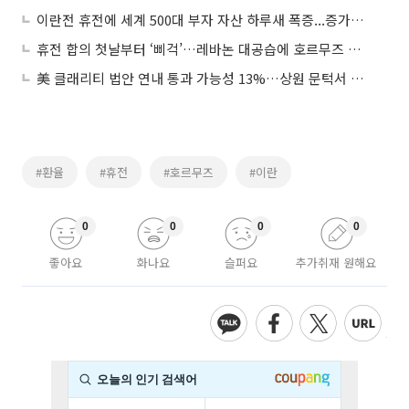
이란전 휴전에 세계 500대 부자 자산 하루새 폭증...증가폭 역대 2위
휴전 합의 첫날부터 ‘삐걱’…레바논 대공습에 호르무즈 재개방 불투명
美 클래리티 법안 연내 통과 가능성 13%…상원 문턱서 제동
#환율
#휴전
#호르무즈
#이란
0
0
0
0
좋아요
화나요
슬퍼요
추가취재 원해요