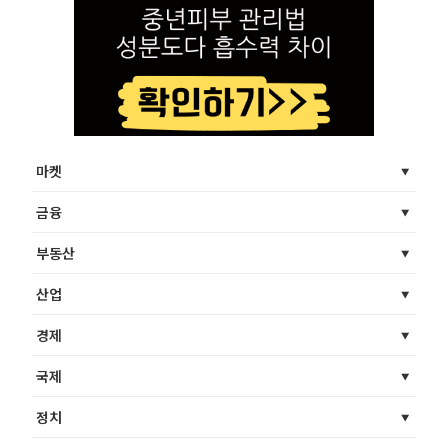
마켓
금융
부동산
산업
경제
국제
정치