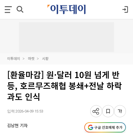
이투데이
마켓
시황
[환율마감] 원·달러 10원 넘게 반
등, 호르무즈해협 봉쇄+전날 하락
과도 인식
입력 2026-04-09 15:53
김남현 기자
구글 선호매체 추가