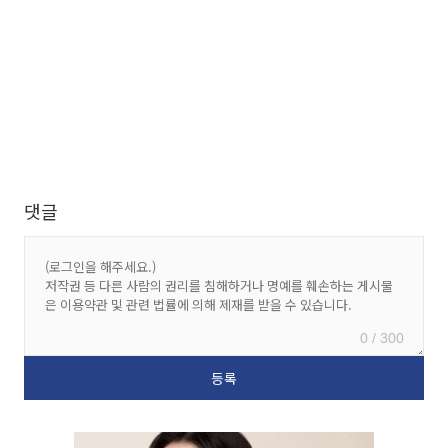
댓글
0 / 300