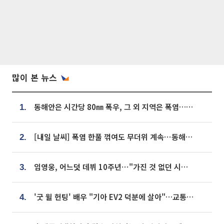
많이 본 뉴스
동해안은 시간당 80㎜ 폭우, 그 외 지역은 폭염…‘극과 극 날씨’
1.
[내일 날씨] 폭염 한풀 꺾여도 무더위 계속⋯동해안 이틀 연속 비
2.
임영웅, 어느덧 데뷔 10주년⋯"가진 것 없던 시절, 내 앞엔 20명의 팬뿐"
3.
'굿 윌 헌팅' 배우 "기아 EV2 덕분에 살아"…교통사고 후 안전성 극찬
4.