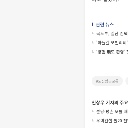
관련 뉴스
국토부, 일산 킨텍
'하늘길 모빌리티'
‘경험 無도 환영’
#도심항공교통
천상우 기자의 주요
분당·평촌 오를 
우미건설 톱20 진