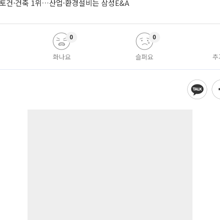
·토건·건축 1위…산업·환경설비는 삼성E&A
0
0
화나요
슬퍼요
추