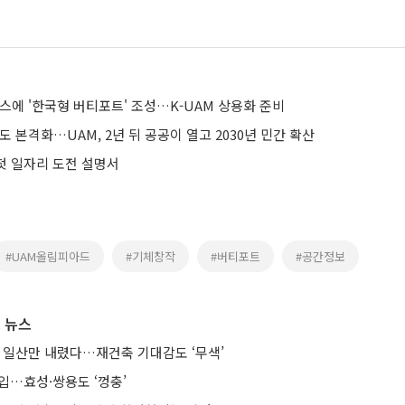
스에 '한국형 버티포트' 조성…K-UAM 상용화 준비
도 본격화…UAM, 2년 뒤 공공이 열고 2030년 민간 확산
 첫 일자리 도전 설명서
#UAM올림피아드
#기체창작
#버티포트
#공간정보
 뉴스
때 일산만 내렸다…재건축 기대감도 ‘무색’
입…효성·쌍용도 ‘껑충’