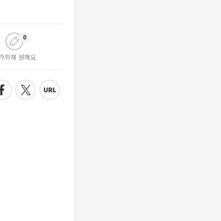
0
가취재 원해요