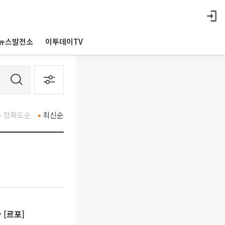
뉴스발전소
이투데이TV
정확도순
최신순
 [르포]