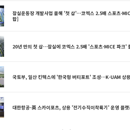
잠실운동장 개발사업 올해 '첫 삽'…코엑스 2.5배 스포츠·MIC
합]
20년 만의 첫 삽⋯잠실에 코엑스 2.5배 '스포츠·MICE 파크'
국토부, 일산 킨텍스에 '한국형 버티포트' 조성…K-UAM 상
대한항공-英 스카이포츠, 상용 '전기수직이착륙기' 운영 플랫