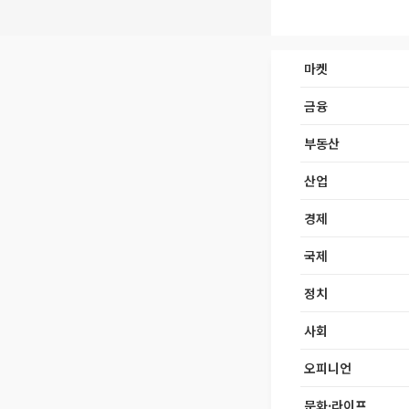
마켓
금융
부동산
산업
경제
국제
정치
사회
오피니언
문화·라이프