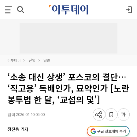
이투데이
산업
일반
‘소송 대신 상생’ 포스코의 결단…
‘직고용’ 독배인가, 묘약인가 [노란
봉투법 한 달, ‘교섭의 덫’]
입력 2026-04-10 05:00
정진용 기자
구글 선호매체 추가