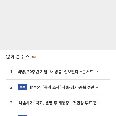
많이 본 뉴스
빅뱅, 20주년 기념 '새 뱅봉' 선보인다⋯콘서트 앞두고 팝업 개최
1.
합수본, '통계 조작' 서울·경기·충북 선관위 등 추가 압수수색
속보
2.
‘나솔사계’ 국화, 결별 후 재등장⋯첫인상 투표 휩쓸고 ‘인기녀’ 등극
3.