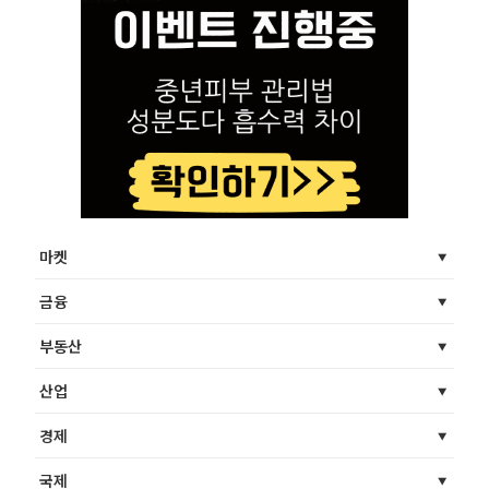
마켓
금융
부동산
산업
경제
국제