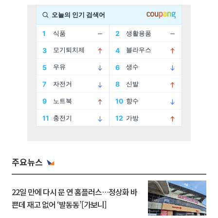
주요뉴스
22일 만에 다시 문 연 홈플러스…정상화 바
쁜데 재고 없어 ‘발동동’[가보니]