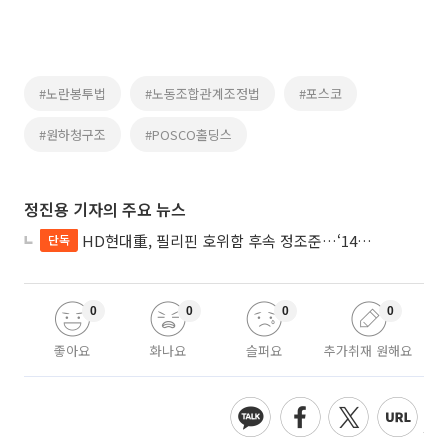
#노란봉투법
#노동조합관계조정법
#포스코
#원하청구조
#POSCO홀딩스
정진용 기자의 주요 뉴스
HD현대重, 필리핀 호위함 후속 정조준…‘14척+α’ 싹쓸이 노린다
단독
0
0
0
0
좋아요
화나요
슬퍼요
추가취재 원해요