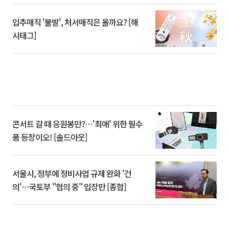
입추매직 '불발', 처서매직은 올까요? [해
시태그]
콘서트 갈 때 응원봉만?⋯'최애' 위한 필수
품 등장이오! [솔드아웃]
서울시, 정부에 정비사업 규제 완화 '건
의'⋯국토부 "협의 중" 입장만 [종합]