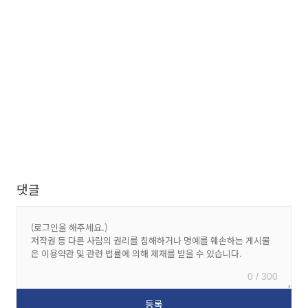
댓글
0 / 300