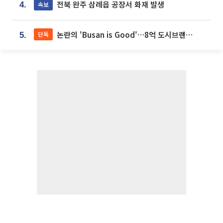
전북 완주 삼례읍 공장서 화재 발생
속보
4.
논란의 'Busan is Good'…8억 도시브랜드, 용산 대통령실 CI 업체가 수행
단독
5.