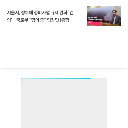
서울시, 정부에 정비사업 규제 완화 '건
의'⋯국토부 "협의 중" 입장만 [종합]