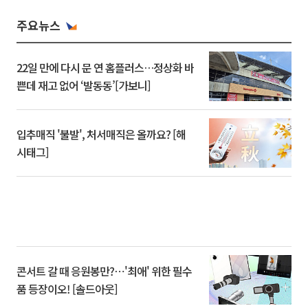
주요뉴스
22일 만에 다시 문 연 홈플러스…정상화 바
쁜데 재고 없어 ‘발동동’[가보니]
입추매직 '불발', 처서매직은 올까요? [해
시태그]
콘서트 갈 때 응원봉만?⋯'최애' 위한 필수
품 등장이오! [솔드아웃]