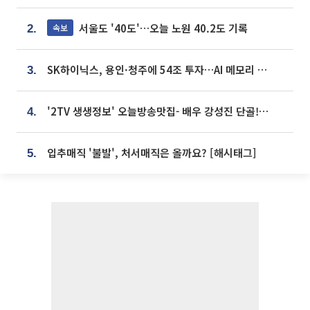
서울도 '40도'…오늘 노원 40.2도 기록
속보
2.
SK하이닉스, 용인·청주에 54조 투자…AI 메모리 생산기지 키운다
3.
'2TV 생생정보' 오늘방송맛집- 배우 강성진 단골! 쌀국수ㆍ푸팟퐁 커리 맛집 '블○○○'
4.
입추매직 '불발', 처서매직은 올까요? [해시태그]
5.