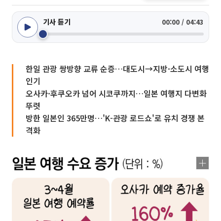
기사 듣기
00:00 / 04:43
한일 관광 쌍방향 교류 순증…대도시→지방·소도시 여행
인기
오사카·후쿠오카 넘어 시코쿠까지…일본 여행지 다변화
뚜렷
방한 일본인 365만명…'K-관광 로드쇼'로 유치 경쟁 본
격화