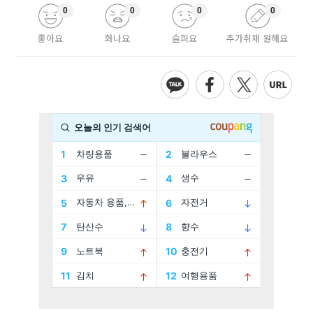
0
0
0
0
좋아요
화나요
슬퍼요
추가취재 원해요