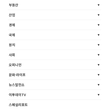
부동산
산업
경제
국제
정치
사회
오피니언
문화·라이프
뉴스발전소
이투데이TV
스페셜리포트