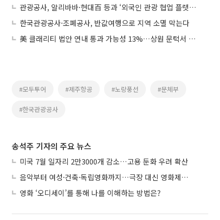
관광공사, 알리바바·현대百 등과 ‘외국인 관광 협업 플랫폼’ 마련
한국관광공사·조폐공사, 반값여행으로 지역 소멸 막는다
美 클래리티 법안 연내 통과 가능성 13%…상원 문턱서 제동
#모두투어
#제주항공
#노랑풍선
#문체부
#한국관광공사
송석주 기자의 주요 뉴스
미국 7월 일자리 2만3000개 감소…고용 둔화 우려 확산
음악부터 여성·건축·독립영화까지…극장 대신 영화제로 즐기는 스크린 여행
영화 ‘오디세이’를 통해 나를 이해하는 방법은?