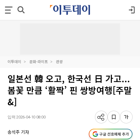
이투데이
문화·라이프
관광
일본선 韓 오고, 한국선 日 가고...
봄꽃 만큼 ‘활짝’ 핀 쌍방여행[주말
&]
입력 2026-04-10 08:00
송석주 기자
구글 선호매체 추가