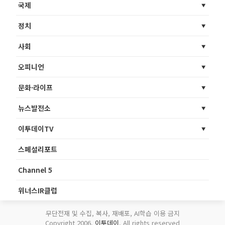
국제
정치
사회
오피니언
문화·라이프
뉴스발전소
이투데이TV
스페셜리포트
Channel 5
위너스IR클럽
무단전재 및 수집, 복사, 재배포, AI학습 이용 금지
Copyright 2006.
이투데이
. All rights reserved