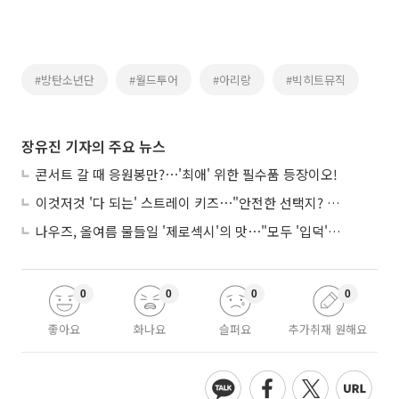
#방탄소년단
#월드투어
#아리랑
#빅히트뮤직
장유진 기자의 주요 뉴스
콘서트 갈 때 응원봉만?⋯'최애' 위한 필수품 등장이오!
이것저것 '다 되는' 스트레이 키즈⋯"안전한 선택지? 도전이 재밌죠"
나우즈, 올여름 물들일 '제로섹시'의 맛⋯"모두 '입덕'시킬 것"
0
0
0
0
좋아요
화나요
슬퍼요
추가취재 원해요