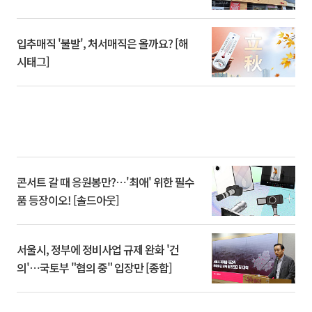
입추매직 '불발', 처서매직은 올까요? [해
시태그]
콘서트 갈 때 응원봉만?⋯'최애' 위한 필수
품 등장이오! [솔드아웃]
서울시, 정부에 정비사업 규제 완화 '건
의'⋯국토부 "협의 중" 입장만 [종합]