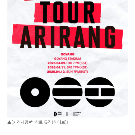
▲(사진제공=빅히트 뮤직(하이브))