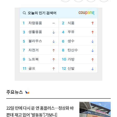
주요뉴스
22일 만에 다시 문 연 홈플러스…정상화 바
쁜데 재고 없어 ‘발동동’[가보니]