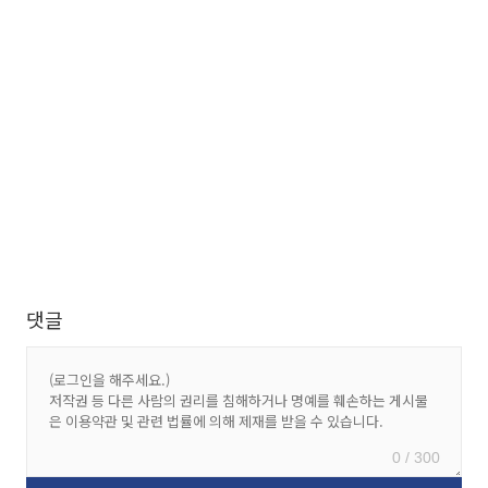
댓글
0 / 300