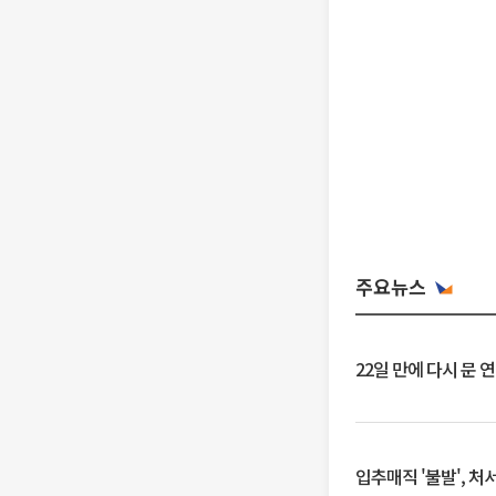
주요뉴스
22일 만에 다시 문 
입추매직 '불발', 처