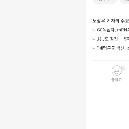
노상우 기자의 주요
GC녹십자, mRN
J&J도 참전…빅파마
“폐렴구균 백신,
0
좋아요