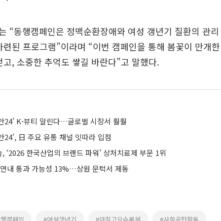
는 “동행캠페인은 정맥순환장애와 여성 갱년기 질환의 관리
마련된 프로그램”이라며 “이번 캠페인을 통해 봄꽃이 만개
얻고, 소중한 추억도 쌓길 바란다”고 말했다.
안24’ K-뷰티 알린다…글로벌 시장서 훨훨
24’, 日 주요 유통 채널 잇따라 입점
 ‘2026 한국산업의 브랜드 파워’ 상처치료제 부문 1위
 연내 통과 가능성 13%…상원 문턱서 제동
동행캠페인
#여성갱년기
#아침고요수목원
#사회공헌활동