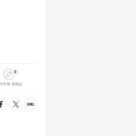
0
가취재 원해요