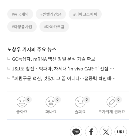
#동국제약
#센텔리안24
#더마코스메틱
#화장품사업
#마데카크림
노상우 기자의 주요 뉴스
GC녹십자, mRNA 백신 정밀 분석 기술 확보
J&J도 참전…빅파마, 차세대 ‘in vivo CAR-T’ 선점 경쟁 본격화
“폐렴구균 백신, 맞았다고 끝 아니다…접종력 확인해야”
0
0
0
0
좋아요
화나요
슬퍼요
추가취재 원해요