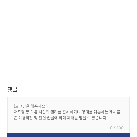
댓글
0 / 300