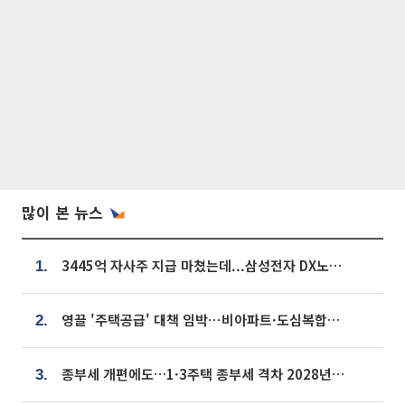
많이 본 뉴스
3445억 자사주 지급 마쳤는데...삼성전자 DX노조, 뒤늦은 '떼쓰기 집회'
1.
영끌 '주택공급' 대책 임박⋯비아파트·도심복합까지 총동원
2.
종부세 개편에도…1·3주택 종부세 격차 2028년부터 확대
3.