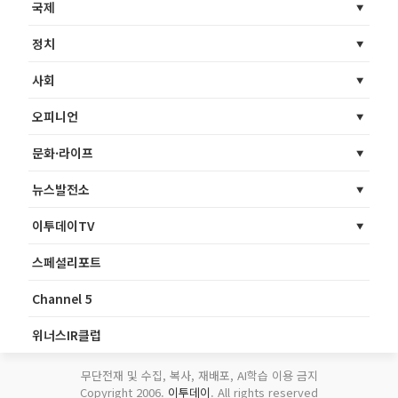
국제
정치
사회
오피니언
문화·라이프
뉴스발전소
이투데이TV
스페셜리포트
Channel 5
위너스IR클럽
무단전재 및 수집, 복사, 재배포, AI학습 이용 금지
Copyright 2006.
이투데이
. All rights reserved