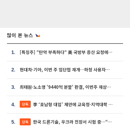
많이 본 뉴스
[특징주] “탄약 부족하다“ 美 국방부 증산 요청에⋯국내 방산주 급등세
1.
현대차·기아, 이번 주 임단협 재개…하청 사용자성 재심도 ‘변수’
2.
최태원·노소영 '9440억 분할' 판결, 이번주 재상고 여부 주목
3.
李 ‘호남형 대입’ 제안에 교육청·지역대학 서·논술형 입시 연계 '착수'
단독
4.
한국 드론기술, 우크라 전장서 시험 중…“스타트업 여러 곳 참여”
단독
5.