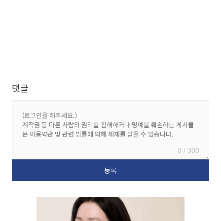
댓글
0 / 300