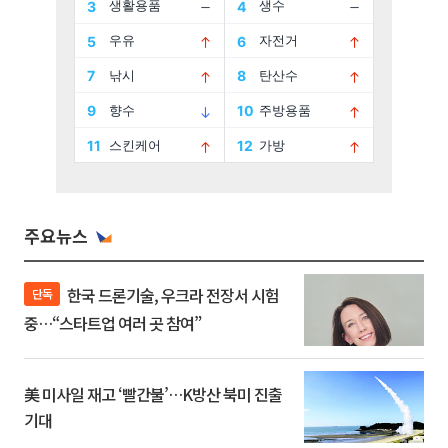
주요뉴스
한국 드론기술, 우크라 전장서 시험
단독
중…“스타트업 여러 곳 참여”
美 미사일 재고 ‘빨간불’…K방산 북미 진출
기대