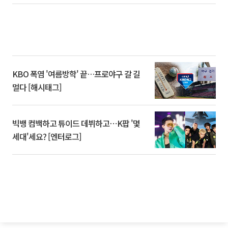
KBO 폭염 '여름방학' 끝…프로야구 갈 길
멀다 [해시태그]
빅뱅 컴백하고 튜이드 데뷔하고⋯K팝 '몇
세대'세요? [엔터로그]