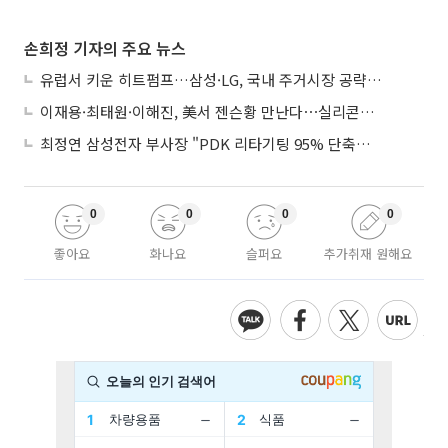
손희정 기자의 주요 뉴스
유럽서 키운 히트펌프…삼성·LG, 국내 주거시장 공략 ‘속도’
이재용·최태원·이해진, 美서 젠슨황 만난다⋯실리콘밸리 집결하는 AI리더
최정연 삼성전자 부사장 "PDK 리타기팅 95% 단축…에이전트 AI 시범 활용"
0
0
0
0
좋아요
화나요
슬퍼요
추가취재 원해요