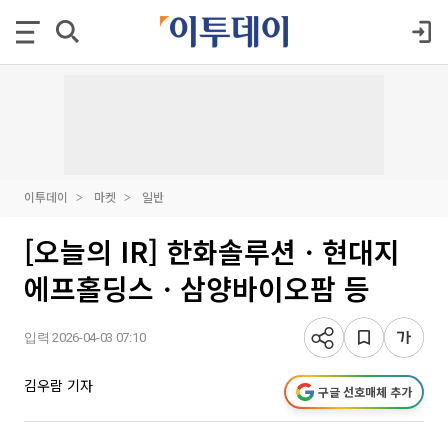
이투데이
마켓
일반
[오늘의 IR] 한화솔루션ㆍ현대지
에프홀딩스ㆍ삼양바이오팜 등
입력 2026-04-03 07:10
김우람 기자
구글 선호매체 추가