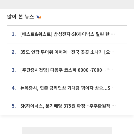
많이 본 뉴스
[베스트&워스트] 삼성전자·SK하이닉스 밀린 한 주…상상인증권은 85% 급등
1.
35도 안팎 무더위 이어져…전국 곳곳 소나기 [오늘 날씨]
2.
[주간증시전망] 다음주 코스피 6000~7000⋯“外人 수급은 정책이 변수”
3.
뉴욕증시, 연준 금리인상 기대감 꺾이자 상승...S&P500 사상 최고치 [종합]
4.
SK하이닉스, 분기배당 375원 확정…주주환원책 9월로 앞당겨 발표
5.