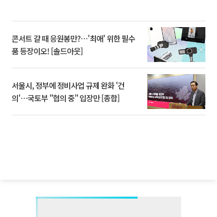
콘서트 갈 때 응원봉만?⋯'최애' 위한 필수
품 등장이오! [솔드아웃]
서울시, 정부에 정비사업 규제 완화 '건
의'⋯국토부 "협의 중" 입장만 [종합]