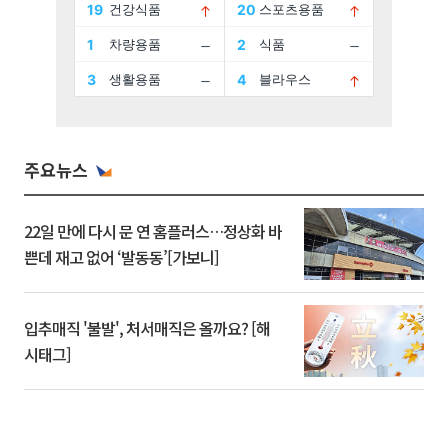
주요뉴스
22일 만에 다시 문 연 홈플러스…정상화 바
쁜데 재고 없어 ‘발동동’[가보니]
입추매직 '불발', 처서매직은 올까요? [해
시태그]