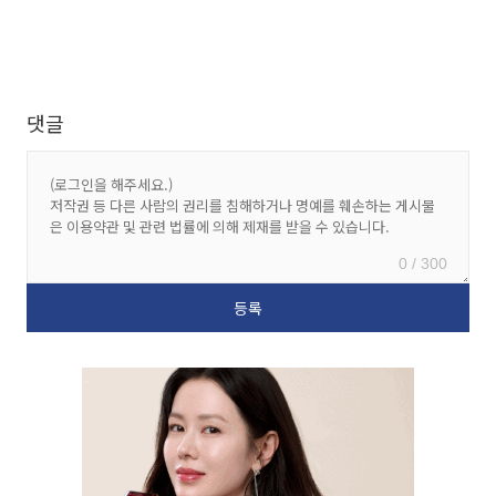
댓글
0 / 300