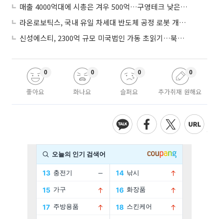
매출 4000억대에 시총은 겨우 500억…구영테크 낮은 몸값에 저가 승계 마무리
라온로보틱스, 국내 유일 차세대 반도체 공정 로봇 개발 ‘고객사 테스트 진행’
신성에스티, 2300억 규모 미국법인 가동 초읽기…북미 ESS 공략 본격화
0
0
0
0
좋아요
화나요
슬퍼요
추가취재 원해요