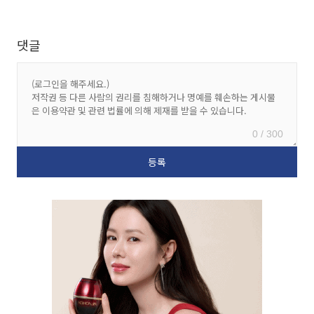
댓글
0 / 300