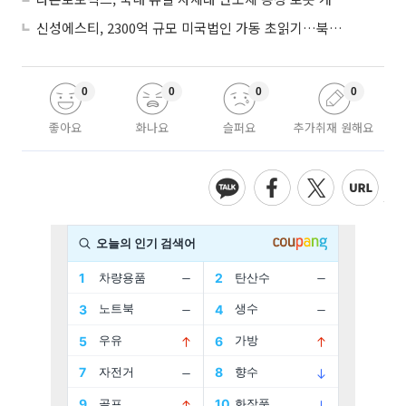
신성에스티, 2300억 규모 미국법인 가동 초읽기…북미 ESS 공략 본격화
0
0
0
0
좋아요
화나요
슬퍼요
추가취재 원해요