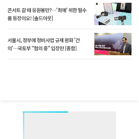
콘서트 갈 때 응원봉만?⋯'최애' 위한 필수
품 등장이오! [솔드아웃]
서울시, 정부에 정비사업 규제 완화 '건
의'⋯국토부 "협의 중" 입장만 [종합]