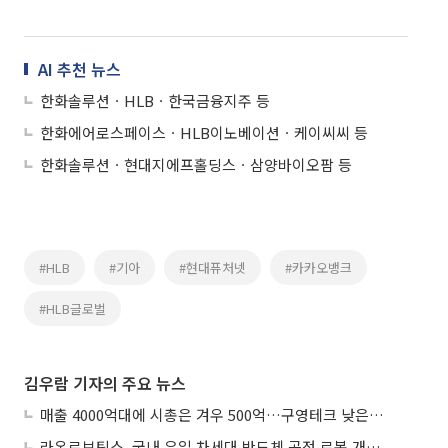
AI 추천 뉴스
한화솔루션ㆍHLBㆍ한국금융지주 등
한화에어로스페이스ㆍHLB이노베이션ㆍ케이씨씨 등
한화솔루션ㆍ현대지에프홀딩스ㆍ삼양바이오팜 등
#HLB
#기아
#현대퓨처넷
#카카오뱅크
#HLB글로벌
김우람 기자의 주요 뉴스
매출 4000억대에 시총은 겨우 500억…구영테크 낮은 몸값에 저가 승계 마무리
라온로보틱스, 국내 유일 차세대 반도체 공정 로봇 개발 ‘고객사 테스트 진행’