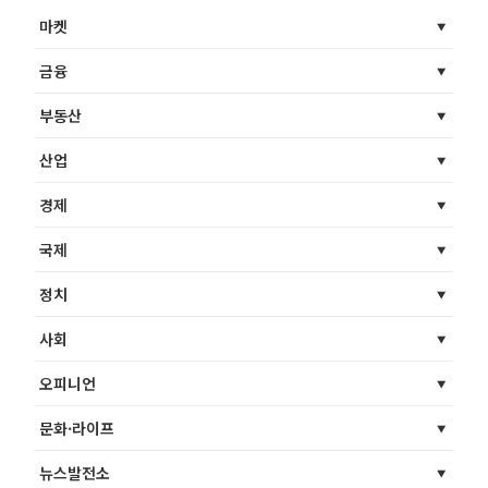
마켓
금융
부동산
산업
경제
국제
정치
사회
오피니언
문화·라이프
뉴스발전소