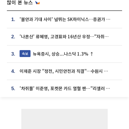
많이 본 뉴스
'불안과 기대 사이' 널뛰는 SK하이닉스…증권가 "HBM4·LTA 기반 펀터멘털 견고"
1.
'나혼산' 류혜영, 고경표와 16년산 우정…"자취방서 부모님과 마주쳐"
2.
뉴욕증시, 상승...나스닥 1.3% ↑
속보
3.
이재준 시장 "정전, 시민안전과 직결"…수원시 비상대응체계 가동
4.
'차쥐뿔' 이준영, 포켓몬 카드 열혈 팬⋯"리셀러 처단할 것"
5.