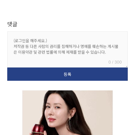
댓글
0 / 300