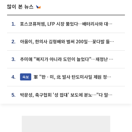
많이 본 뉴스
포스코퓨처엠, LFP 시장 뚫었다…배터리사와 대규모 장기 공급 합의
1.
아옳이, 한의사 김형배와 벌써 200일⋯꽃다발 들고 "프러포즈 아냐"
2.
추미애 "복지가 아니라 도민이 늘었다"…재정난 책임론 정면돌파
3.
軍 "한ㆍ미, 北 발사 탄도미사일 제원 정밀분석 중"
속보
4.
박문성, 축구협회 '성 접대' 보도에 분노…"다 말아먹으려고 작정했나"
5.