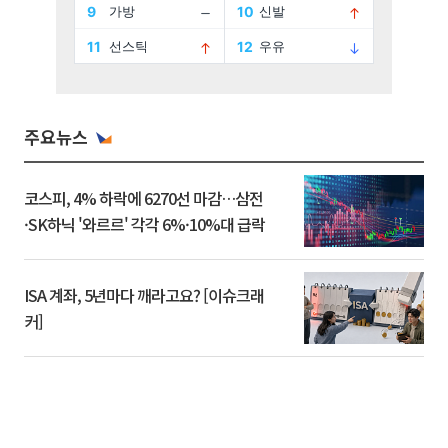
주요뉴스
코스피, 4% 하락에 6270선 마감…삼전
·SK하닉 '와르르' 각각 6%·10%대 급락
ISA 계좌, 5년마다 깨라고요? [이슈크래
커]