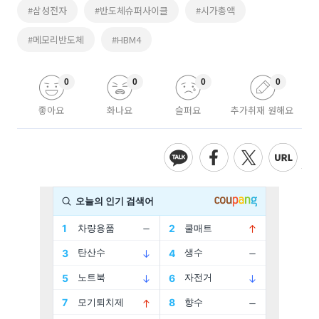
#삼성전자
#반도체슈퍼사이클
#시가총액
#메모리반도체
#HBM4
0
0
0
0
좋아요
화나요
슬퍼요
추가취재 원해요