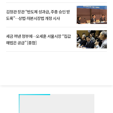
김정관 장관 “반도체 성과급, 주총 승인 받
도록”…상법·자본시장법 개정 시사
세금 꺼낸 정부에…오세훈 서울시장 “집값
해법은 공급” [종합]