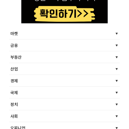
마켓
금융
부동산
산업
경제
국제
정치
사회
오피니언