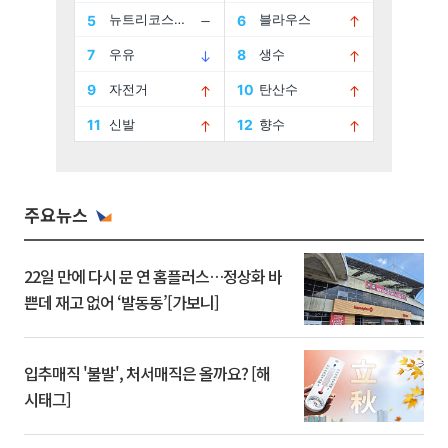
주요뉴스
22일 만에 다시 문 연 홈플러스…정상화 바
쁜데 재고 없어 ‘발동동’[가보니]
입추매직 '불발', 처서매직은 올까요? [해
시태그]