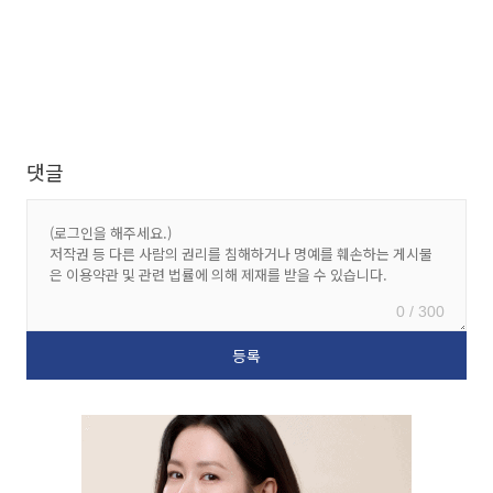
댓글
0 / 300