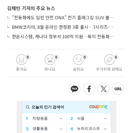
김채빈 기자의 주요 뉴스
"전동화에도 입힌 안전 DNA" 전기 플래그십 SUV 볼보 'EX90'
BMW코리아, 8월 온라인 한정판 3종 출시…7시리즈·X7·M340i 투어링
한온시스템, 캐나다 정부서 100억 지원…북미 전동화 시장 가속
0
0
0
0
좋아요
화나요
슬퍼요
추가취재 원해요