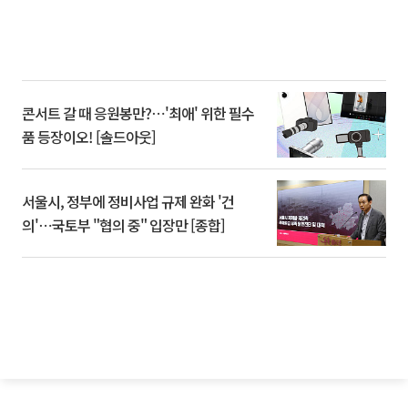
콘서트 갈 때 응원봉만?⋯'최애' 위한 필수
품 등장이오! [솔드아웃]
서울시, 정부에 정비사업 규제 완화 '건
의'⋯국토부 "협의 중" 입장만 [종합]