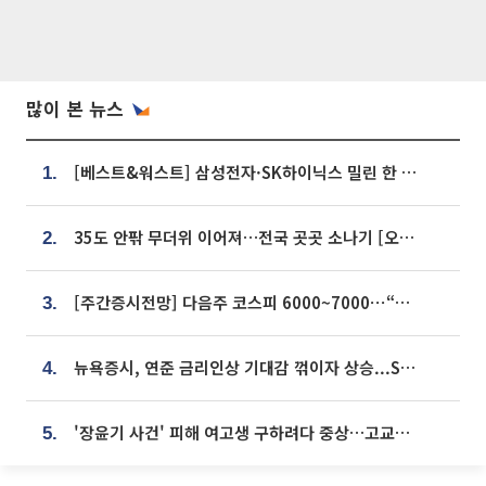
많이 본 뉴스
[베스트&워스트] 삼성전자·SK하이닉스 밀린 한 주…상상인증권은 85% 급등
1.
35도 안팎 무더위 이어져…전국 곳곳 소나기 [오늘 날씨]
2.
[주간증시전망] 다음주 코스피 6000~7000⋯“外人 수급은 정책이 변수”
3.
뉴욕증시, 연준 금리인상 기대감 꺾이자 상승...S&P500 사상 최고치 [종합]
4.
'장윤기 사건' 피해 여고생 구하려다 중상…고교생 의상자 지정
5.