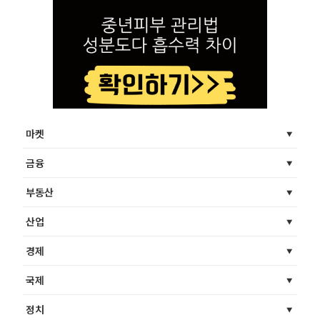
마켓
금융
부동산
산업
경제
국제
정치