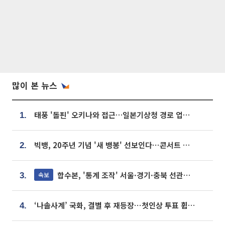
많이 본 뉴스
태풍 '돌핀' 오키나와 접근…일본기상청 경로 업데이트
1.
빅뱅, 20주년 기념 '새 뱅봉' 선보인다⋯콘서트 앞두고 팝업 개최
2.
합수본, '통계 조작' 서울·경기·충북 선관위 등 추가 압수수색
속보
3.
‘나솔사계’ 국화, 결별 후 재등장⋯첫인상 투표 휩쓸고 ‘인기녀’ 등극
4.