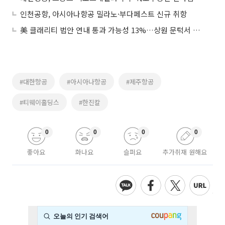
인천공항, 아시아나항공 밀라노·부다페스트 신규 취항
美 클래리티 법안 연내 통과 가능성 13%…상원 문턱서 제동
#대한항공
#아시아나항공
#제주항공
#티웨이홀딩스
#한진칼
0
0
0
0
좋아요
화나요
슬퍼요
추가취재 원해요