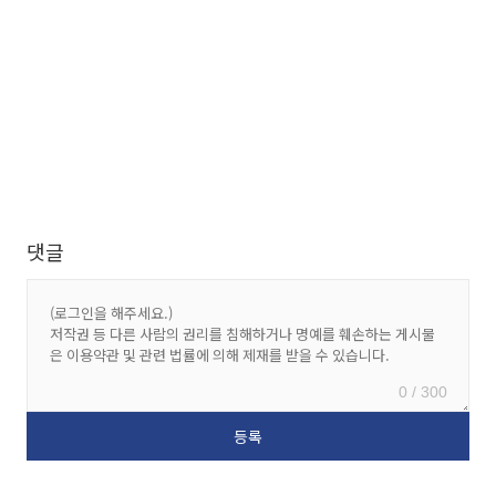
댓글
0 / 300