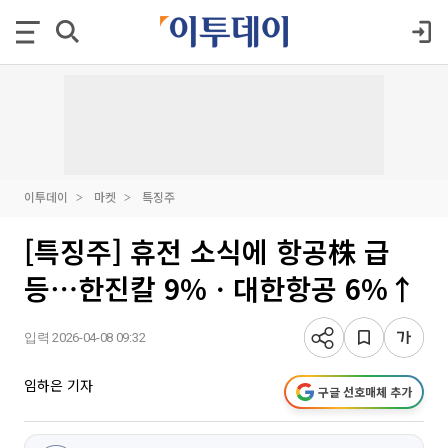
이투데이
마켓
특징주
[특징주] 휴전 소식에 항공株 급
등⋯한진칼 9%ㆍ대한항공 6%↑
입력 2026-04-08 09:32
임하은 기자
구글 선호매체 추가