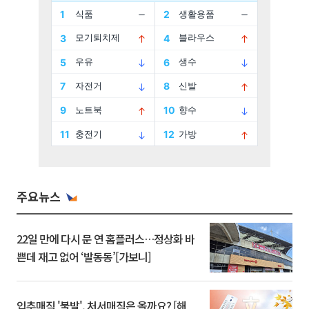
주요뉴스
22일 만에 다시 문 연 홈플러스…정상화 바
쁜데 재고 없어 ‘발동동’[가보니]
입추매직 '불발', 처서매직은 올까요? [해