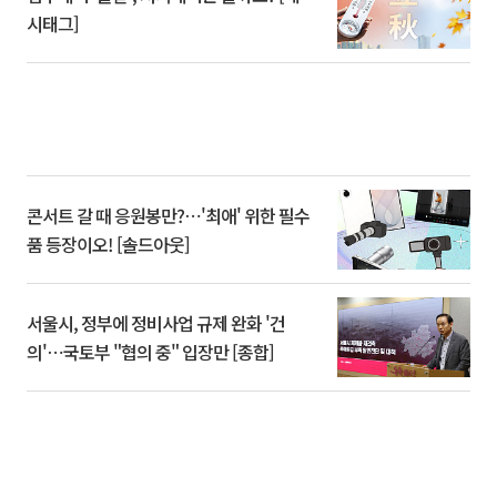
시태그]
콘서트 갈 때 응원봉만?⋯'최애' 위한 필수
품 등장이오! [솔드아웃]
서울시, 정부에 정비사업 규제 완화 '건
의'⋯국토부 "협의 중" 입장만 [종합]