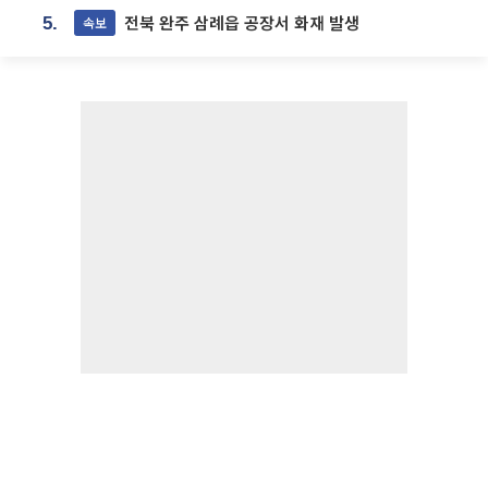
전북 완주 삼례읍 공장서 화재 발생
속보
5.