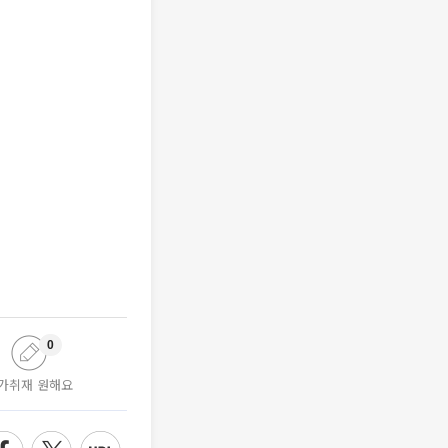
0
가취재 원해요