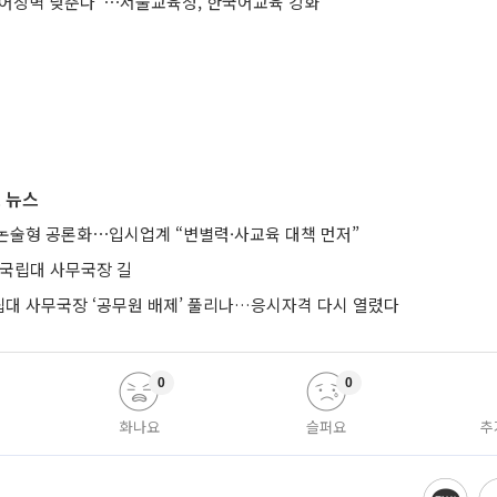
어장벽 낮춘다”⋯서울교육청, 한국어교육 강화
 뉴스
논술형 공론화⋯입시업계 “변별력·사교육 대책 먼저”
 국립대 사무국장 길
립대 사무국장 ‘공무원 배제’ 풀리나…응시자격 다시 열렸다
0
0
화나요
슬퍼요
추