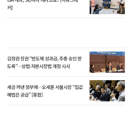
커]
김정관 장관 “반도체 성과급, 주총 승인 받
도록”…상법·자본시장법 개정 시사
세금 꺼낸 정부에…오세훈 서울시장 “집값
해법은 공급” [종합]