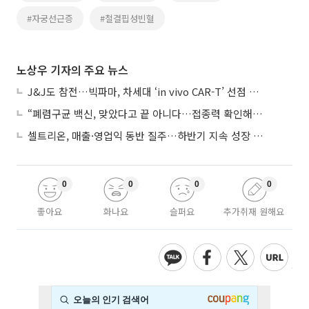
#자궁선근증
#철결핍성빈혈
노상우 기자의 주요 뉴스
J&J도 참전…빅파마, 차세대 ‘in vivo CAR-T’ 선점 경쟁 본격화
“폐렴구균 백신, 맞았다고 끝 아니다…접종력 확인해야”
셀트리온, 매출·영업익 동반 질주…하반기 지속 성장 전망에 주목
0
0
0
0
좋아요
화나요
슬퍼요
추가취재 원해요