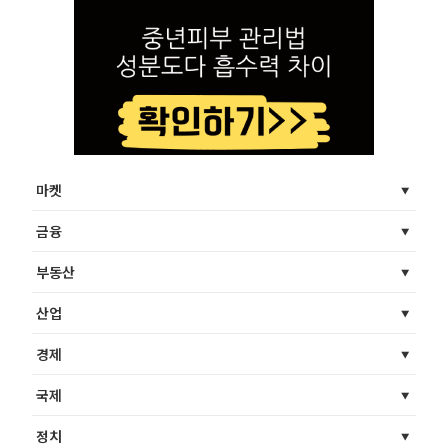
마켓
금융
부동산
산업
경제
국제
정치