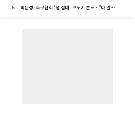
박문성, 축구협회 '성 접대' 보도에 분노…"다 말아먹으려고 작정했나"
5.