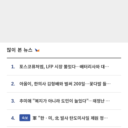
많이 본 뉴스
포스코퓨처엠, LFP 시장 뚫었다…배터리사와 대규모 장기 공급 합의
1.
아옳이, 한의사 김형배와 벌써 200일⋯꽃다발 들고 "프러포즈 아냐"
2.
추미애 "복지가 아니라 도민이 늘었다"…재정난 책임론 정면돌파
3.
軍 "한ㆍ미, 北 발사 탄도미사일 제원 정밀분석 중"
속보
4.