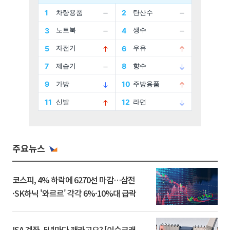
주요뉴스
코스피, 4% 하락에 6270선 마감…삼전
·SK하닉 '와르르' 각각 6%·10%대 급락
ISA 계좌, 5년마다 깨라고요? [이슈크래