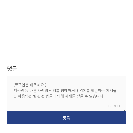
댓글
0 / 300