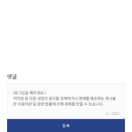
댓글
0 / 300