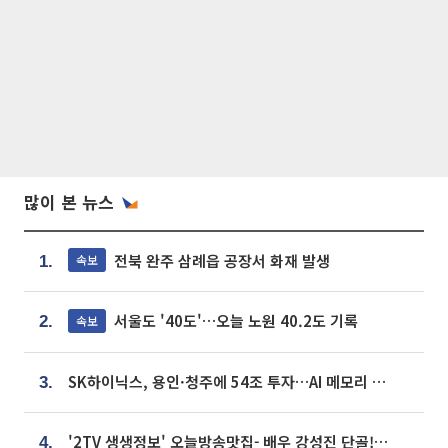
많이 본 뉴스
전북 완주 삼례읍 공장서 화재 발생
속보
1.
서울도 '40도'…오늘 노원 40.2도 기록
속보
2.
SK하이닉스, 용인·청주에 54조 투자…AI 메모리 생산기지 키운다
3.
'2TV 생생정보' 오늘방송맛집- 배우 강성진 단골! 쌀국수ㆍ푸팟퐁 커리 맛집 '블○○○'
4.