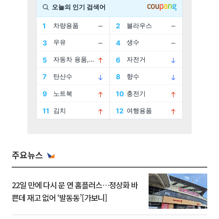
주요뉴스
22일 만에 다시 문 연 홈플러스…정상화 바
쁜데 재고 없어 ‘발동동’[가보니]