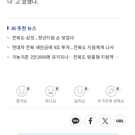
다"고 말했다.
AI 추천 뉴스
전북도·삼성...청년지원 손 맞잡다
현대차 전북 새만금에 9조 투자...전북도 지원체계 나서
귀농귀촌 2만2000명 유치되나…전북도 맞춤형 지원책 가동
0
0
0
0
좋아요
화나요
슬퍼요
추가취재 원해요