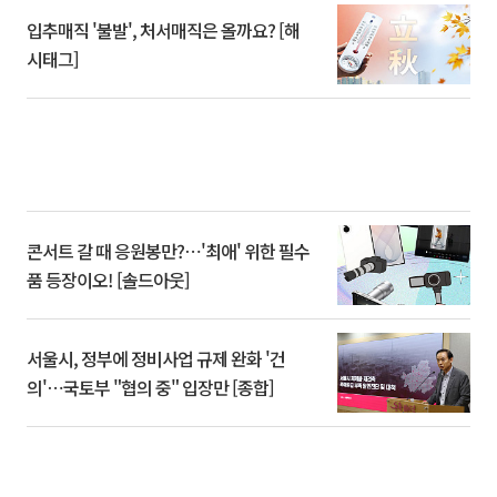
입추매직 '불발', 처서매직은 올까요? [해
시태그]
콘서트 갈 때 응원봉만?⋯'최애' 위한 필수
품 등장이오! [솔드아웃]
서울시, 정부에 정비사업 규제 완화 '건
의'⋯국토부 "협의 중" 입장만 [종합]