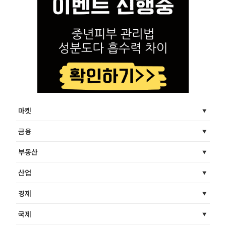
마켓
금융
부동산
산업
경제
국제