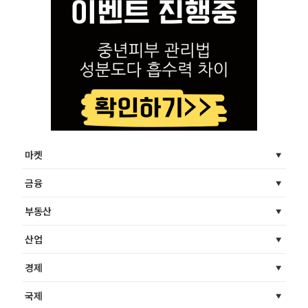
마켓
금융
부동산
산업
경제
국제