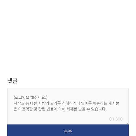
댓글
0 / 300