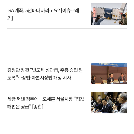
ISA 계좌, 5년마다 깨라고요? [이슈크래
커]
김정관 장관 “반도체 성과급, 주총 승인 받
도록”…상법·자본시장법 개정 시사
세금 꺼낸 정부에…오세훈 서울시장 “집값
해법은 공급” [종합]