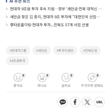
AI 추천 뉴스
현대차 9조원 투자 후속 지원…정부 ‘새만금·전북 대혁신 TF’ 출범
새만금 찾은 김 총리, 현대차 9조 투자에 “대한민국 산업지도 바꾸는 전환점”
李타운홀미팅·현대차 투자...전북도 57개 사업 선별
#현대차그룹
#새만금
#투자지원단
#전북도청
#9조원투자
0
0
0
0
좋아요
화나요
슬퍼요
추가취재 원해요