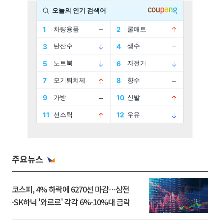
주요뉴스
코스피, 4% 하락에 6270선 마감…삼전
·SK하닉 '와르르' 각각 6%·10%대 급락