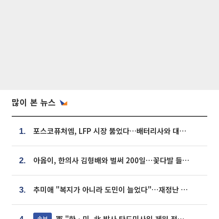
많이 본 뉴스
포스코퓨처엠, LFP 시장 뚫었다…배터리사와 대규모 장기 공급 합의
1.
아옳이, 한의사 김형배와 벌써 200일⋯꽃다발 들고 "프러포즈 아냐"
2.
추미애 "복지가 아니라 도민이 늘었다"…재정난 책임론 정면돌파
3.
軍 "한ㆍ미, 北 발사 탄도미사일 제원 정밀분석 중"
속보