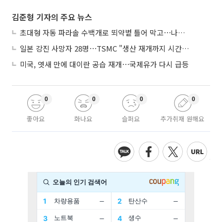
김준형 기자의 주요 뉴스
초대형 자동 파라솔 수백개로 뙤약볕 틀어 막고⋯나라별 폭염 생존법
일본 강진 사망자 28명⋯TSMC "생산 재개까지 시간 필요해"
미국, 엿새 만에 대이란 공습 재개⋯국제유가 다시 급등
0
0
0
0
좋아요
화나요
슬퍼요
추가취재 원해요