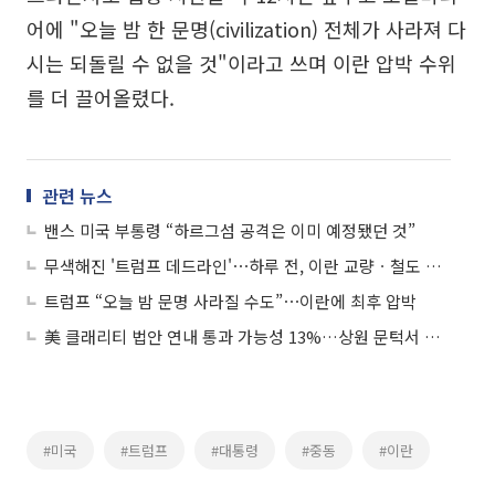
어에 "오늘 밤 한 문명(civilization) 전체가 사라져 다
시는 되돌릴 수 없을 것"이라고 쓰며 이란 압박 수위
를 더 끌어올렸다.
관련 뉴스
밴스 미국 부통령 “하르그섬 공격은 이미 예정됐던 것”
무색해진 '트럼프 데드라인'⋯하루 전, 이란 교량ㆍ철도 연쇄 타격
트럼프 “오늘 밤 문명 사라질 수도”⋯이란에 최후 압박
美 클래리티 법안 연내 통과 가능성 13%…상원 문턱서 제동
#미국
#트럼프
#대통령
#중동
#이란