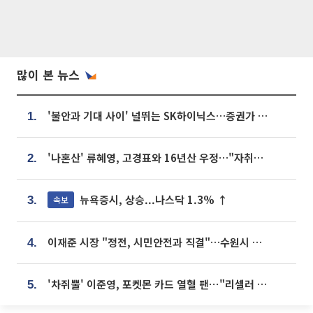
많이 본 뉴스
'불안과 기대 사이' 널뛰는 SK하이닉스…증권가 "HBM4·LTA 기반 펀터멘털 견고"
1.
'나혼산' 류혜영, 고경표와 16년산 우정…"자취방서 부모님과 마주쳐"
2.
뉴욕증시, 상승...나스닥 1.3% ↑
속보
3.
이재준 시장 "정전, 시민안전과 직결"…수원시 비상대응체계 가동
4.
'차쥐뿔' 이준영, 포켓몬 카드 열혈 팬⋯"리셀러 처단할 것"
5.