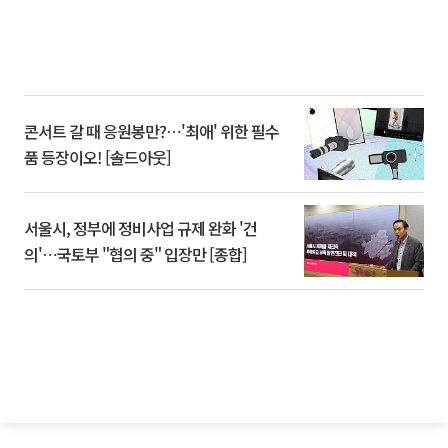
콘서트 갈 때 응원봉만?⋯'최애' 위한 필수
품 등장이오! [솔드아웃]
서울시, 정부에 정비사업 규제 완화 '건
의'⋯국토부 "협의 중" 입장만 [종합]