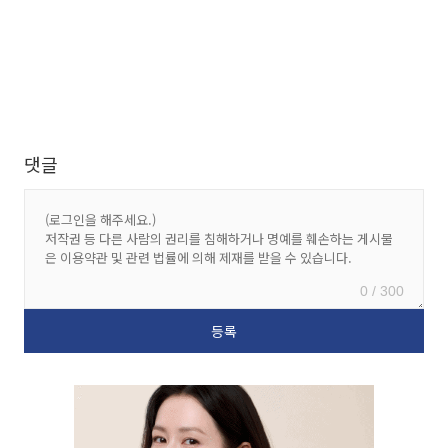
댓글
0 / 300