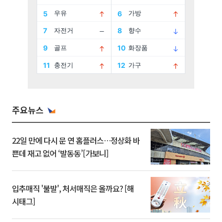
주요뉴스
22일 만에 다시 문 연 홈플러스…정상화 바
쁜데 재고 없어 ‘발동동’[가보니]
입추매직 '불발', 처서매직은 올까요? [해
시태그]