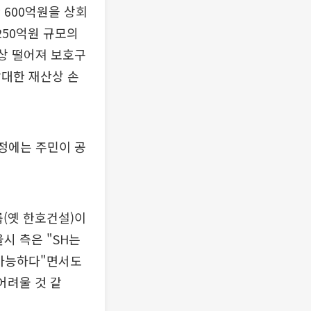
 600억원을 상회
250억원 규모의
이상 떨어져 보호구
막대한 재산상 손
과정에는 주민이 공
(옛 한호건설)이
시 측은 "SH는
 가능하다"면서도
어려울 것 같