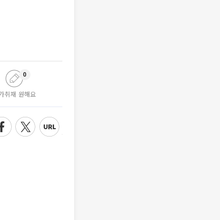
0
가취재 원해요