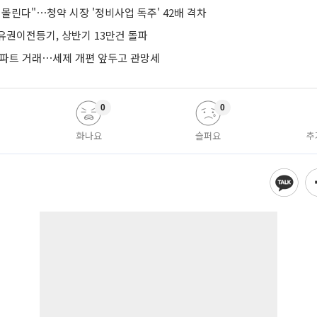
몰린다"⋯청약 시장 '정비사업 독주' 42배 격차
유권이전등기, 상반기 13만건 돌파
아파트 거래⋯세제 개편 앞두고 관망세
0
0
화나요
슬퍼요
추