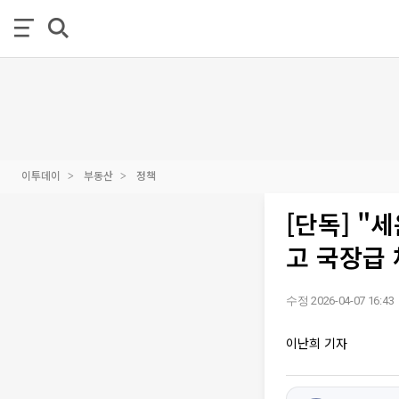
이투데이
부동산
정책
[단독] "
고 국장급 
수정 2026-04-07 16:43
이난희 기자