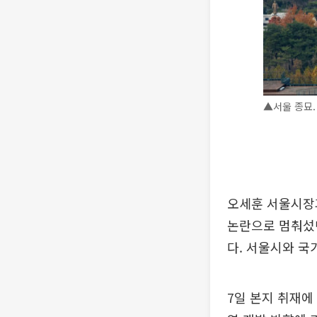
▲서울 종묘. 
오세훈 서울시장
논란으로 멈춰섰던
다. 서울시와 국
7일 본지 취재에