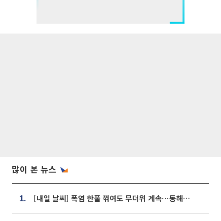
많이 본 뉴스
[내일 날씨] 폭염 한풀 꺾여도 무더위 계속⋯동해안 이틀 연속 비
1.