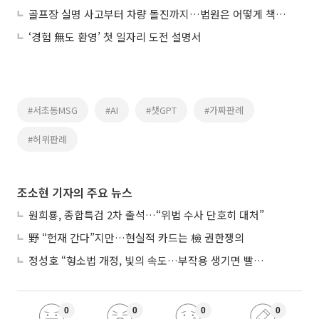
골프장 실명 사고부터 차량 돌진까지…법원은 어떻게 책임 가를까?
‘경험 無도 환영’ 첫 일자리 도전 설명서
#서초동MSG
#AI
#챗GPT
#가짜판례
#허위판례
조소현 기자의 주요 뉴스
원희룡, 종합특검 2차 출석…“위법 수사 단호히 대처”
野 “헌재 간다”지만…현실적 카드는 檢 권한쟁의
정성호 “형소법 개정, 빛의 속도…부작용 생기면 빨리 고쳐야”
0
0
0
0