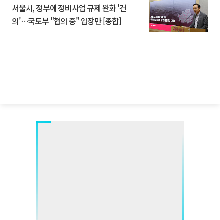
서울시, 정부에 정비사업 규제 완화 '건
의'⋯국토부 "협의 중" 입장만 [종합]