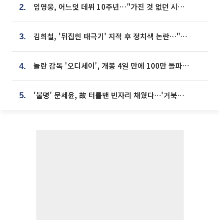
임영웅, 어느덧 데뷔 10주년⋯"가진 것 없던 시절, 내 앞엔 20명의 팬뿐"
2.
김희철, '뒤집힌 태극기' 지적 후 정치색 논란…"좌우 떠나 우리나라 국기"
3.
놀란 감독 '오디세이', 개봉 4일 만에 100만 돌파⋯'왕사남' 보다 빠르다
4.
'불명' 문세윤, 故 터틀맨 빈자리 채웠다…'거북이' 눈물의 최종 우승
5.