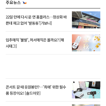
주요뉴스
22일 만에 다시 문 연 홈플러스…정상화 바
쁜데 재고 없어 ‘발동동’[가보니]
입추매직 '불발', 처서매직은 올까요? [해
시태그]
콘서트 갈 때 응원봉만?⋯'최애' 위한 필수
품 등장이오! [솔드아웃]