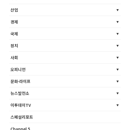
산업
경제
국제
정치
사회
오피니언
문화·라이프
뉴스발전소
이투데이TV
스페셜리포트
Channel 5