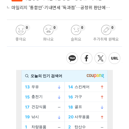
마일리지 ‘통합안’·기내면세 ‘독과점’…공정위 판단에 쏠린 눈
0
0
0
0
좋아요
화나요
슬퍼요
추가취재 원해요