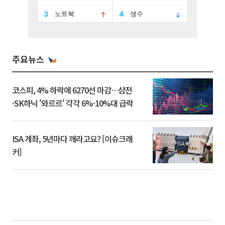
주요뉴스
코스피, 4% 하락에 6270선 마감…삼전
·SK하닉 '와르르' 각각 6%·10%대 급락
ISA 계좌, 5년마다 깨라고요? [이슈크래
커]