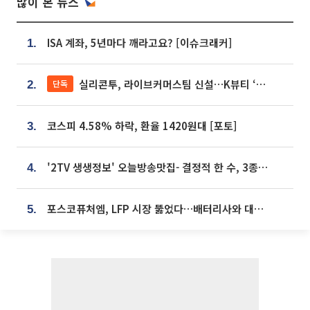
많이 본 뉴스
ISA 계좌, 5년마다 깨라고요? [이슈크래커]
1.
실리콘투, 라이브커머스팀 신설…K뷰티 ‘글로벌 판매망’ 확대[K뷰티 라방戰]
단독
2.
코스피 4.58% 하락, 환율 1420원대 [포토]
3.
'2TV 생생정보' 오늘방송맛집- 결정적 한 수, 3종 메밀면! 메밀 소바 맛집 '의○○○○'
4.
포스코퓨처엠, LFP 시장 뚫었다…배터리사와 대규모 장기 공급 합의
5.