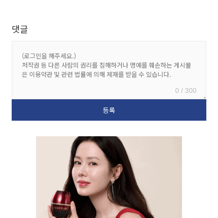
댓글
0 / 300