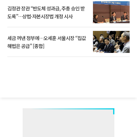
김정관 장관 “반도체 성과급, 주총 승인 받
도록”…상법·자본시장법 개정 시사
세금 꺼낸 정부에…오세훈 서울시장 “집값
해법은 공급” [종합]