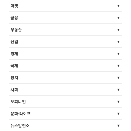
마켓
금융
부동산
산업
경제
국제
정치
사회
오피니언
문화·라이프
뉴스발전소