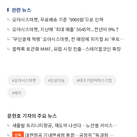
관련 뉴스
오아시스마켓, 무료배송 기준 ‘9900원’으로 인하
오아시스마켓, 지난해 ‘최대 매출’ 5645억...전년비 9%↑
‘무인결제 혁명’ 오아시스마켓, 전 매장에 피지컬 AI ‘루트 미니’ 도입
블랙록 토큰화 MMF, 유럽 시장 진출∙∙∙스테이블코인 확장
#오아시스마켓
#인공지능
#테크기반커머스기업
#메이
문현호 기자의 주요 뉴스
새출발 트리니티항공, 재도약 나선다…노선별 서비스 차별화
대한항공 기내면세점 통합…공정위 “독과점 여부 따진다”
단독