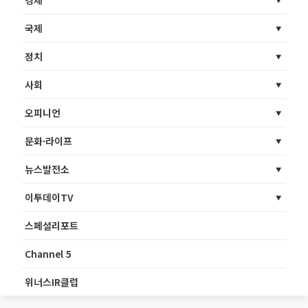
경제
국제
정치
사회
오피니언
문화·라이프
뉴스발전소
이투데이TV
스페셜리포트
Channel 5
위너스IR클럽