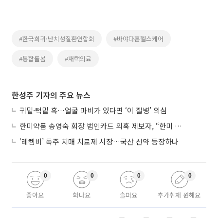
#한국희귀·난치성질환연합회
#바야다홈헬스케어
#통합돌봄
#재택의료
한성주 기자의 주요 뉴스
귀밑·턱밑 혹…얼굴 마비가 있다면 ‘이 질병’ 의심
한미약품 송영숙 회장 법인카드 의혹 제보자, “한미 잘 되기 바라는 마음”
‘레켐비’ 독주 치매 치료제 시장…국산 신약 등장하나
0
0
0
0
좋아요
화나요
슬퍼요
추가취재 원해요