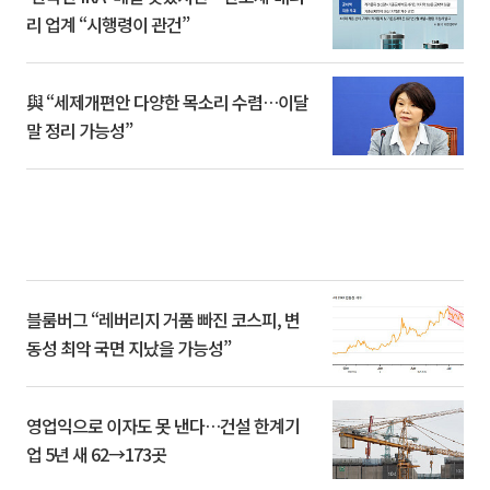
리 업계 “시행령이 관건”
與 “세제개편안 다양한 목소리 수렴…이달
말 정리 가능성”
블룸버그 “레버리지 거품 빠진 코스피, 변
동성 최악 국면 지났을 가능성”
영업익으로 이자도 못 낸다…건설 한계기
업 5년 새 62→173곳