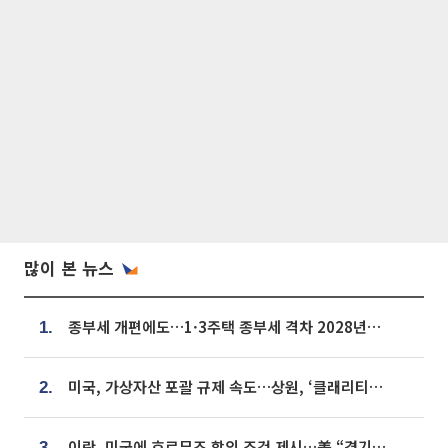
많이 본 뉴스
종부세 개편에도…1·3주택 종부세 격차 2028년부터 확대
1.
미국, 가상자산 포괄 규제 속도…상원, ‘클래리티법’ 9월 절차투표 추진
2.
이란, 미국에 호르무즈 합의 조건 제시…美 “경기 아직 안 끝나” [종합]
3.