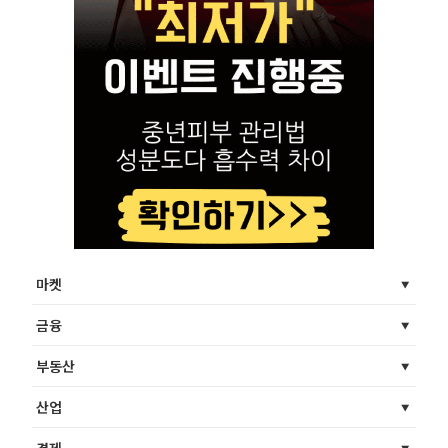
마켓
금융
부동산
산업