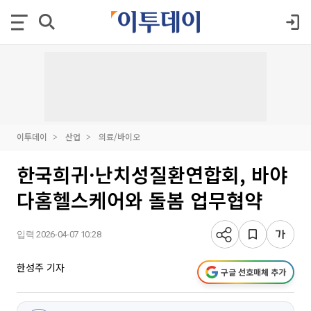
이투데이
산업
의료/바이오
한국희귀·난치성질환연합회, 바야
다홈헬스케어와 돌봄 업무협약
입력 2026-04-07 10:28
한성주 기자
구글 선호매체 추가