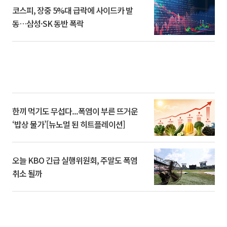
코스피, 장중 5%대 급락에 사이드카 발
동…삼성·SK 동반 폭락
한끼 먹기도 무섭다...폭염이 부른 뜨거운
‘밥상 물가’[뉴노멀 된 히트플레이션]
오늘 KBO 긴급 실행위원회, 주말도 폭염
취소 될까