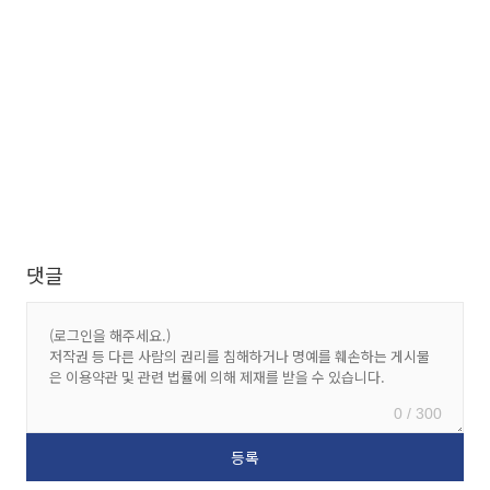
댓글
0 / 300