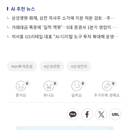
AI 추천 뉴스
삼성생명·화재, 삼전 자사주 소각에 지분 처분 검토…주주환원 기대감↑
거래대금 폭증에 ‘실적 잭팟’…5대 증권사 1분기 영업익 3조
허서홍 GS리테일 대표 “AI·디지털 도구 투자 확대해 운영 경쟁력 강화”
#NH투자증권
#삼성생명
#삼성전자
0
0
0
0
좋아요
화나요
슬퍼요
추가취재 원해요