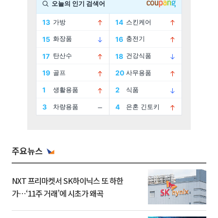
주요뉴스
NXT 프리마켓서 SK하이닉스 또 하한
가⋯‘11주 거래’에 시초가 왜곡