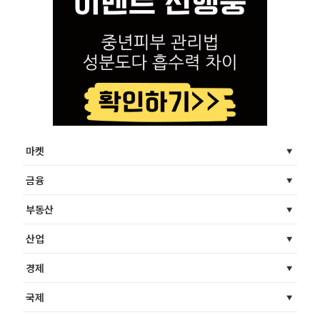
마켓
금융
부동산
산업
경제
국제